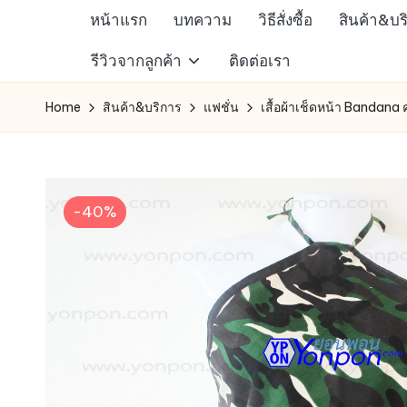
หน้าแรก
บทความ
วิธีสั่งซื้อ
สินค้า&บร
Skip
ห้าง
รีวิวจากลูกค้า
ติดต่อเรา
to
สรรพ
content
Home
สินค้า&บริการ
แฟชั่น
เสื้อผ้าเช็ดหน้า Bandana
สินค้า
ออนไลน์
เพื่อ
คน
-40%
รัก
การ
ช็อป