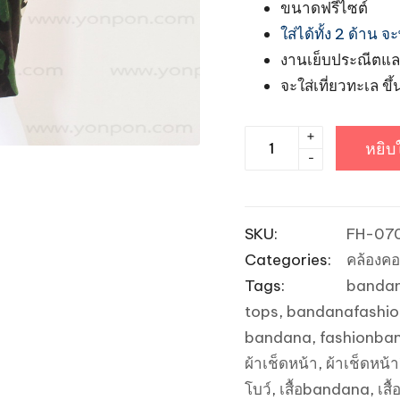
ขนาดฟรีไซต์
ใส่ได้ทั้ง 2 ด้าน 
งานเย็บประณีตและ
จะใส่เที่ยวทะเล ข
+
จำนวน
หยิบ
-
เสื้อผ้า
เช็ด
หน้า
SKU:
FH-07
Bandana
Categories:
คล้องคอ
คล้อง
Tags:
banda
คอ
tops
,
bandanafashio
ผูก
bandana
,
fashionba
หลัง
ผ้าเช็ดหน้า
,
ผ้าเช็ดหน้
-
โบว์
,
เสื้อbandana
,
เสื
ลาย