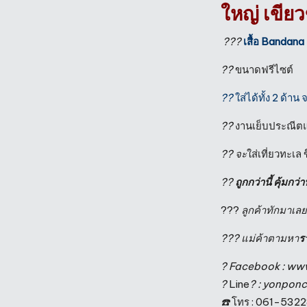
ใหญ่ เขี
?
?
?
เสื้อ Bandana
??
ขนาดฟรีไซต์
??
ใส่ได้ทั้ง 2 ด้า
?
?
งานเย็บประณีตแ
?
?
จะ
ใส่เที่ยวทะเล
??
ถูกกว่านี้ คุ้มกว่า
???
ลูกค้าทักมาเลยจ
??? แม่ค้าตามหา
ร
? Facebook : w
?
Line
? : yonponc
☎️
โทร : 061-532