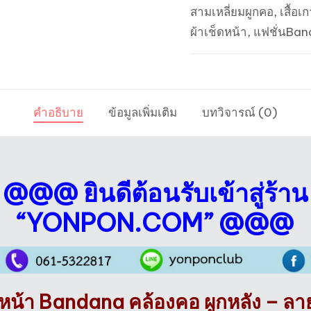
สามเหลี่ยมผูกคอ
,
เสื้อเ
พราง
ผ้าเช็ดหน้า
,
แฟชั่นBa
ใหญ่
เขียว
ขอบ
ดำ
คำอธิบาย
ข้อมูลเพิ่มเติม
บทวิจารณ์ (0)
ชิ้น
@@@ ยินดีต้อนรับเข้าสู่ร้าน
“YONPON.COM” @@@
ช็ดหน้า Bandana คล้องคอ ผูกหลัง – ล