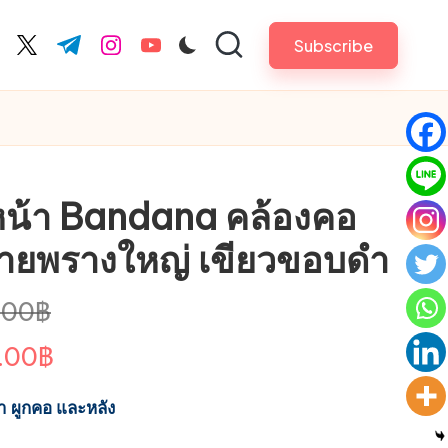
Subscribe
cebook.com
twitter.com
t.me
instagram.com
youtube.com
็ดหน้า Bandana คล้องคอ
 ลายพรางใหญ่ เขียวขอบดำ
Original
.00
฿
price
Current
.00
฿
was:
price
้ำ ผูกคอ และหลัง
250.00฿.
is: