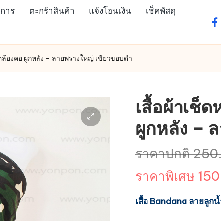
ิการ
ตะกร้าสินค้า
แจ้งโอนเงิน
เช็คพัสดุ
fa
 คล้องคอ ผูกหลัง – ลายพรางใหญ่ เขียวขอบดำ
เสื้อผ้าเช
ผูกหลัง –
ราคาปกติ
250
ราคาพิเศษ
150
เสื้อ Bandana ลายลูกน