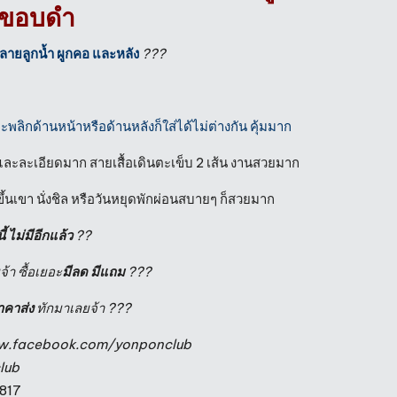
ยวขอบดำ
 ลายลูกน้ำ ผูกคอ และหลัง
?
?
?
น จะพลิกด้านหน้าหรือด้านหลังก็ใส่ได้ไม่ต่างกัน คุ้มมาก
ละละเอียดมาก สายเสื้อเดินตะเข็บ 2 เส้น งานสวยมาก
 ขึ้นเขา นั่งชิล หรือวันหยุดพักผ่อนสบายๆ ก็สวยมาก
นี้ ไม่มีอีกแล้ว
??
้า ซื้อเยอะ
มีลด มีแถม
??
?
าคาส่ง
ทักมาเลยจ้า ???
ww.facebook.com/yonponclub
lub
2817