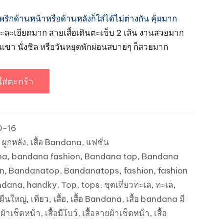
150.00฿.
จะพริกด้านหน้าหรือด้านหลังก็ใส่ได้ไม่ต่างกัน คุ้มมาก
ละเอียดมาก สายเสื้อเดินตะเข็บ 2 เส้น งานสวยมาก
ึ้นเขา นั่งชิล หรือวันหยุดพักผ่อนสบายๆ ก็สวยมาก
ใส่ตะกร้า
0-16
 ผูกหลัง
,
เสื้อ Bandana
,
แฟชั่น
na
,
bandana fashion
,
Bandana top
,
Bandana
n
,
Bandanatop
,
Bandanatops
,
fashion
,
fashion
ndana
,
handky
,
Top
,
tops
,
ชุดเที่ยวทะเล
,
ทะเล
,
าผืนใหญ่
,
เที่ยว
,
เสื้อ
,
เสื้อ Bandana
,
เสื้อ bandana มี
้อผ้าเช็ดหน้า
,
เสื้อมีโบว์
,
เสื้อลายผ้าเช็ดหน้า
,
เสื้อ