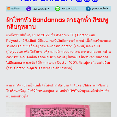
ผ้าโพกหัว Bandannas ลายลูกน้ำ สีชมพู
กลีบกุหลาบ
ผ้าเช็ดหน้าผืนใหญ่ ขนาด 20×21 นิ้ว ทำจากผ้า TC ( Cotton ผสม
Polyester ) ซึ่ง
เป็นผ้าที่มีส่วนผสมเป็นใยสังเคราะห์ และนำเนื้อฝ้ายเข้ามาผสม
รวมด้วย
คุณสมบัติก็จะอยู่กลางระหว่างผ้า cotton (ผ้าฝ้าย) และผ้า TK
(Polyester หรือ ใยสังเคราะห์) ความยืดหยุ่นปานกลาง การระบายอากาศปาน
กลาง เหมาะกับคนที่เหงื่อออกง่ายแม้ทำงานอยู่ในห้องแอร์เพราะระบายอากาศ
ได้ดีพอสมควร และข้อดีที่โดดเด่นกว่า Cotton 100% คือ อยู่ทรง ไม่หดไม่ย้วย
(ส่วน Cotton จะคุม % ความหดและย้วยลำบาก)
สามารถดัดแปลงเป็นได้ทั้งผ้าโพกหัว ผ้าปิดปาก ผ้าพันคอ บริษัทต่างๆหรือทาง
โรงเรียน หรือลูกค้าที่มีกิจกรรมกลุ่มสามารถนำไปใช้เป็นผ้าผูกคอหรือผ้าโพกหัว
แบ่งกลุ่มต่างๆได้