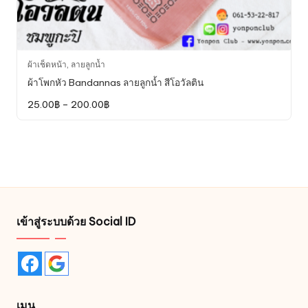
This
ผ้าเช็ดหน้า
,
ลายลูกน้ำ
product
ผ้าโพกหัว Bandannas ลายลูกน้ำ สีโอวัลติน
has
Price
25.00
฿
–
200.00
฿
multiple
range:
variants.
25.00฿
through
The
200.00฿
options
may
be
chosen
on
เข้าสู่ระบบด้วย Social ID
the
product
page
เมนู