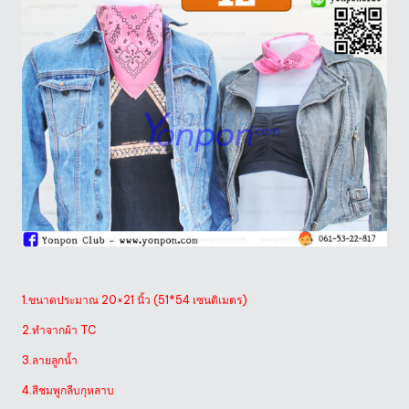
1.ขนาดประมาณ 20×21 นิ้ว (51*54 เซนติเมตร)
2.ทำจากผ้า TC
3.ลายลูกน้ำ
4.สีชมพูกลีบกุหลาบ