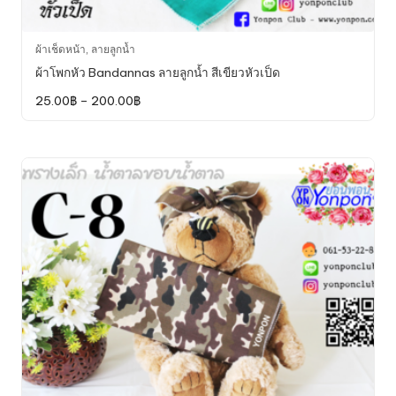
This
ผ้าเช็ดหน้า
,
ลายลูกน้ำ
product
ผ้าโพกหัว Bandannas ลายลูกน้ำ สีเขียวหัวเป็ด
has
Price
25.00
฿
–
200.00
฿
multiple
range:
variants.
25.00฿
through
The
200.00฿
options
may
be
chosen
on
the
product
page