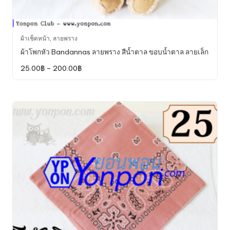
This
ผ้าเช็ดหน้า
,
ลายพราง
product
ผ้าโพกหัว Bandannas ลายพราง สีน้ำตาล ขอบน้ำตาล ลายเล็ก
has
Price
25.00
฿
–
200.00
฿
multiple
range:
variants.
25.00฿
through
The
200.00฿
options
may
be
chosen
on
the
product
page