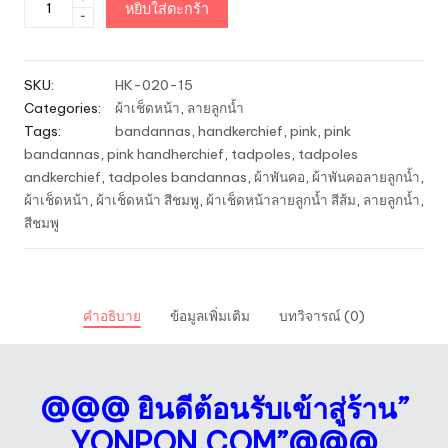
หยิบใส่ตะกร้า
-
ผ้า
โพก
หัว
SKU:
HK-020-15
Bandannas
Categories:
ผ้าเช็ดหน้า
,
ลายลูกน้ำ
ลาย
Tags:
bandannas
,
handkerchief
,
pink
,
pink
ลูกน้ำ
bandannas
,
pink handherchief
,
tadpoles
,
tadpoles
สีชมพู
andkerchief
,
tadpoles bandannas
,
ผ้าพันคอ
,
ผ้าพันคอลายลูกน้ำ
,
กลีบ
ผ้าเช็ดหน้า
,
ผ้าเช็ดหน้า สีชมพู
,
ผ้าเช็ดหน้าลายลูกน้ำ สีส้ม
,
ลายลูกน้ำ
,
กุหลาบ
สีชมพู
ชิ้น
คำอธิบาย
ข้อมูลเพิ่มเติม
บทวิจารณ์ (0)
@@@ ยินดีต้อนรับเข้าสู่ร้าน”
YONPON.COM”@@@