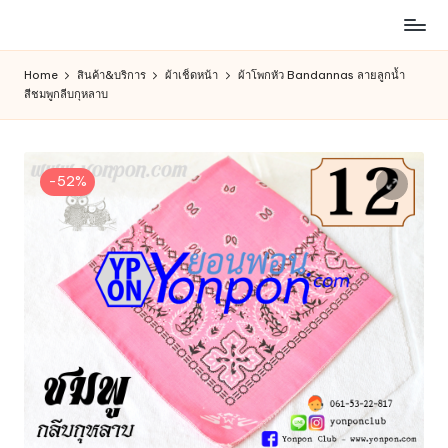
ห้าง
Skip
สรรพ
to
Home
สินค้า&บริการ
ผ้าเช็ดหน้า
ผ้าโพกหัว Bandannas ลายลูกน้ำ
สินค้า
content
สีชมพูกลีบกุหลาบ
ออนไลน์
เพื่อ
คน
รัก
-52%
การ
ช็อป