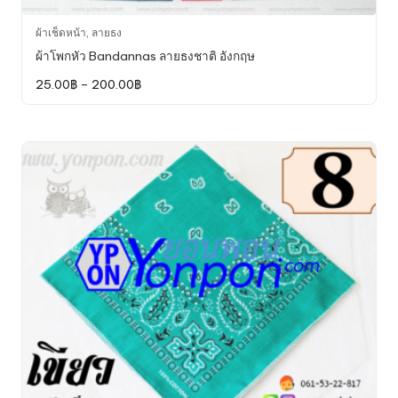
This
ผ้าเช็ดหน้า
,
ลายธง
product
ผ้าโพกหัว Bandannas ลายธงชาติ อังกฤษ
has
Price
25.00
฿
–
200.00
฿
multiple
range:
variants.
25.00฿
through
The
200.00฿
options
may
be
chosen
on
the
product
page