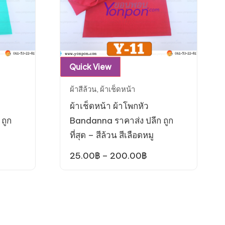
page
This
Quick View
product
ผ้าสีล้วน
,
ผ้าเช็ดหน้า
has
ผ้าเช็ดหน้า ผ้าโพกหัว
multiple
ถูก
Bandanna ราคาส่ง ปลีก ถูก
variants.
ที่สุด – สีล้วน สีเลือดหมู
The
options
ce
Price
25.00
฿
–
200.00
฿
ge:
range:
may
00฿
25.00฿
be
ough
through
0.00฿
200.00฿
chosen
on
the