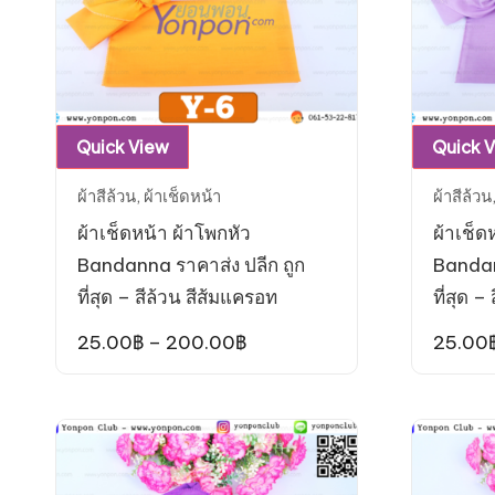
page
This
Quick View
Quick 
product
ผ้าสีล้วน
,
ผ้าเช็ดหน้า
ผ้าสีล้วน
has
ผ้าเช็ดหน้า ผ้าโพกหัว
ผ้าเช็ด
multiple
Bandanna ราคาส่ง ปลีก ถูก
Bandan
variants.
ที่สุด – สีล้วน สีส้มแครอท
ที่สุด –
The
options
Price
25.00
฿
–
200.00
฿
25.00
range:
may
25.00฿
be
through
200.00฿
chosen
on
the