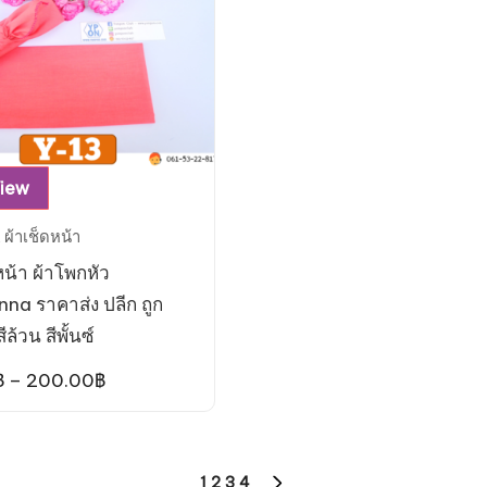
product
product
page
page
This
View
product
,
ผ้าเช็ดหน้า
has
หน้า ผ้าโพกหัว
multiple
na ราคาส่ง ปลีก ถูก
variants.
สีล้วน สีพั้นซ์
The
options
Price
฿
–
200.00
฿
range:
may
25.00฿
be
through
200.00฿
chosen
1
2
3
4