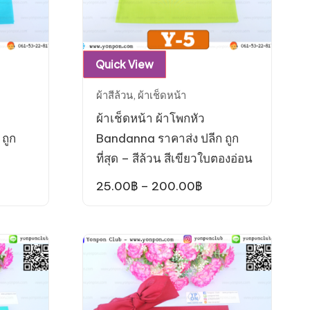
This
Quick View
product
ผ้าสีล้วน
,
ผ้าเช็ดหน้า
has
ผ้าเช็ดหน้า ผ้าโพกหัว
multiple
ถูก
Bandanna ราคาส่ง ปลีก ถูก
variants.
ที่สุด – สีล้วน สีเขียวใบตองอ่อน
The
options
ce
Price
25.00
฿
–
200.00
฿
ge:
range:
may
00฿
25.00฿
be
ough
through
0.00฿
200.00฿
chosen
on
the
product