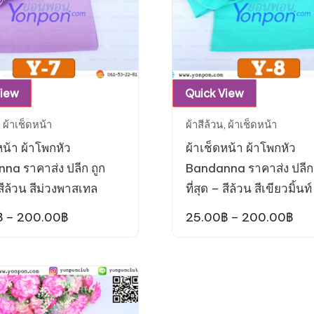
page
page
This
This
View
Quick View
product
product
,
ผ้าเช็ดหน้า
ผ้าสีล้วน
,
ผ้าเช็ดหน้า
has
has
หน้า ผ้าโพกหัว
ผ้าเช็ดหน้า ผ้าโพกหัว
multiple
multiple
na ราคาส่ง ปลีก ถูก
Bandanna ราคาส่ง ปลีก 
variants.
variants.
 สีล้วน สีม่วงพาสเทล
ที่สุด – สีล้วน สีเขียวมิ้นท์
The
The
options
options
Price
Pri
฿
–
200.00
฿
25.00
฿
–
200.00
฿
range:
ran
may
may
25.00฿
25.
be
be
through
thr
200.00฿
20
chosen
chosen
on
on
the
the