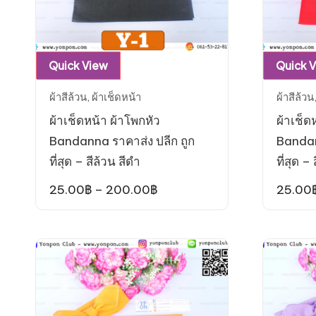
This
Quick View
Quick 
product
ผ้าสีล้วน
,
ผ้าเช็ดหน้า
ผ้าสีล้วน
has
ผ้าเช็ดหน้า ผ้าโพกหัว
ผ้าเช็ด
multiple
Bandanna ราคาส่ง ปลีก ถูก
Bandan
variants.
ที่สุด – สีล้วน สีดำ
ที่สุด –
The
options
Price
25.00
฿
–
200.00
฿
25.00
range:
may
25.00฿
be
through
200.00฿
chosen
on
the
product