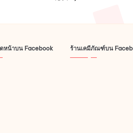
on
NEXT
PAGE
the
product
page
ช็ดหน้าบน Facebook
ร้านเคมีภัณฑ์บน Face