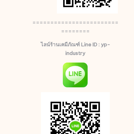
========================
========
ไลน์ร้านเคมีภัณฑ์ Line ID : yp-
industry