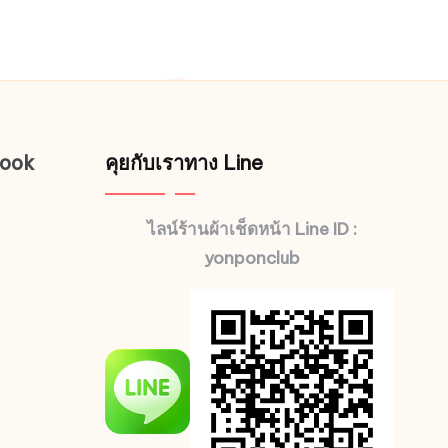
book
คุยกับเราทาง Line
ไลน์ร้านผ้าเช็ดหน้า Line ID :
yonponclub