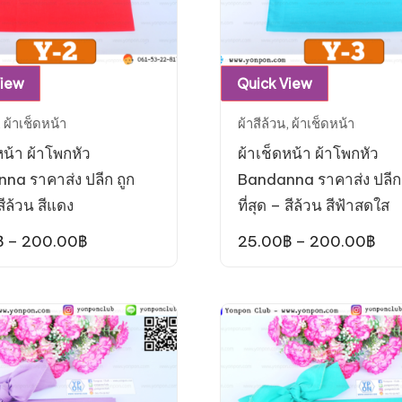
This
This
View
Quick View
product
product
,
ผ้าเช็ดหน้า
ผ้าสีล้วน
,
ผ้าเช็ดหน้า
has
has
หน้า ผ้าโพกหัว
ผ้าเช็ดหน้า ผ้าโพกหัว
multiple
multiple
na ราคาส่ง ปลีก ถูก
Bandanna ราคาส่ง ปลีก 
variants.
variants.
 สีล้วน สีแดง
ที่สุด – สีล้วน สีฟ้าสดใส
The
The
options
options
Price
Pri
฿
–
200.00
฿
25.00
฿
–
200.00
฿
range:
ran
may
may
25.00฿
25.
be
be
through
thr
200.00฿
20
chosen
chosen
on
on
the
the
product
product