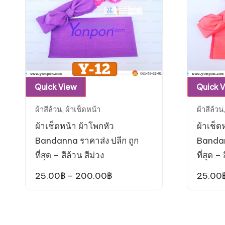
product
page
This
Quick View
Quick 
product
ผ้าสีล้วน
,
ผ้าเช็ดหน้า
ผ้าสีล้วน
has
ผ้าเช็ดหน้า ผ้าโพกหัว
ผ้าเช็ด
multiple
Bandanna ราคาส่ง ปลีก ถูก
Bandan
variants.
ที่สุด – สีล้วน สีม่วง
ที่สุด – 
The
options
Price
25.00
฿
–
200.00
฿
25.00
range:
may
25.00฿
be
through
200.00฿
chosen