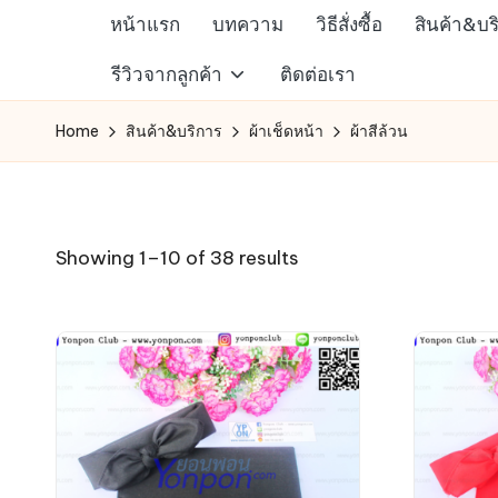
หน้าแรก
บทความ
วิธีสั่งซื้อ
สินค้า&บร
Skip
ห้าง
รีวิวจากลูกค้า
ติดต่อเรา
to
สรรพ
content
Home
สินค้า&บริการ
ผ้าเช็ดหน้า
ผ้าสีล้วน
สินค้า
ออนไลน์
เพื่อ
คน
Sorted
Showing 1–10 of 38 results
รัก
by
การ
latest
ช็อป