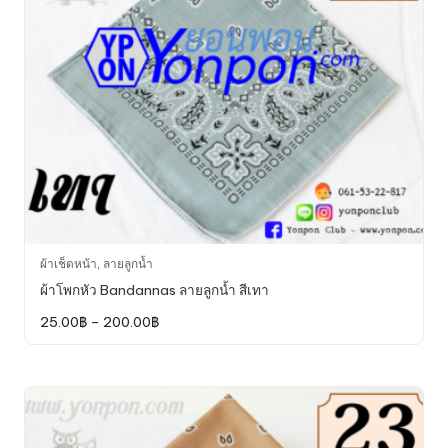
on
the
product
page
This
ผ้าเช็ดหน้า
,
ลายลูกน้ำ
product
ผ้าโพกหัว Bandannas ลายลูกน้ำ สีเทา
has
Price
25.00
฿
–
200.00
฿
multiple
range:
variants.
25.00฿
through
The
200.00฿
options
may
be