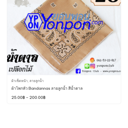
chosen
on
the
product
page
This
ผ้าเช็ดหน้า
,
ลายลูกน้ำ
product
ผ้าโพกหัว Bandannas ลายลูกน้ำ สีน้ำตาล
has
Price
25.00
฿
–
200.00
฿
multiple
range:
variants.
25.00฿
through
The
200.00฿
options
may