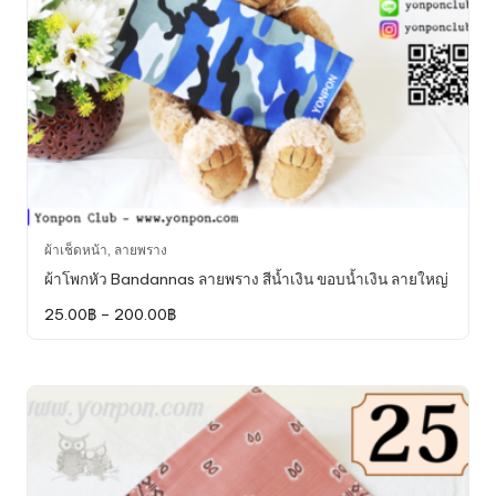
the
product
page
This
ผ้าเช็ดหน้า
,
ลายพราง
product
ผ้าโพกหัว Bandannas ลายพราง สีน้ำเงิน ขอบน้ำเงิน ลายใหญ่
has
Price
25.00
฿
–
200.00
฿
multiple
range:
variants.
25.00฿
through
The
200.00฿
options
may
be
chosen
on