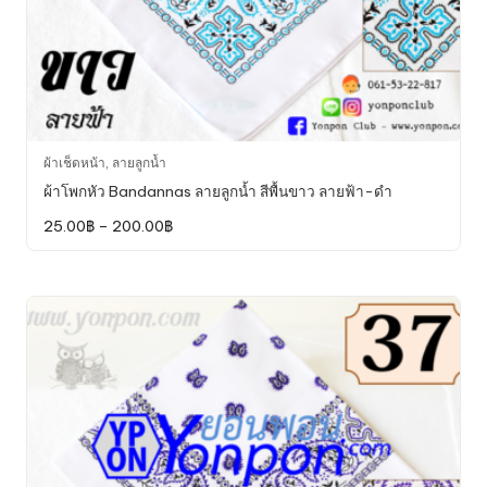
This
ผ้าเช็ดหน้า
,
ลายลูกน้ำ
product
ผ้าโพกหัว Bandannas ลายลูกน้ำ สีพื้นขาว ลายฟ้า-ดำ
has
Price
25.00
฿
–
200.00
฿
multiple
range:
variants.
25.00฿
through
The
200.00฿
options
may
be
chosen
on
the
product
page