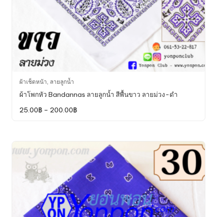
This
ผ้าเช็ดหน้า
,
ลายลูกน้ำ
product
ผ้าโพกหัว Bandannas ลายลูกน้ำ สีพื้นขาว ลายม่วง-ดำ
has
Price
25.00
฿
–
200.00
฿
multiple
range:
variants.
25.00฿
through
The
200.00฿
options
may
be
chosen
on
the
product