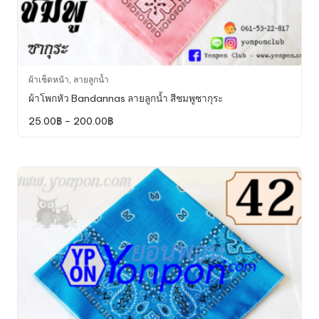
This
ผ้าเช็ดหน้า
,
ลายลูกน้ำ
product
ผ้าโพกหัว Bandannas ลายลูกน้ำ สีชมพูซากุระ
has
Price
25.00
฿
–
200.00
฿
multiple
range:
variants.
25.00฿
through
The
200.00฿
options
may
be
chosen
on
the
product
page