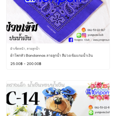
page
This
ผ้าเช็ดหน้า
,
ลายลูกน้ำ
product
ผ้าโพกหัว Bandannas ลายลูกน้ำ สีม่วงเข้มแกมน้ำเงิน
has
Price
25.00
฿
–
200.00
฿
multiple
range:
variants.
25.00฿
through
The
200.00฿
options
may
be
chosen
on
the