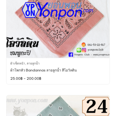
the
product
page
This
ผ้าเช็ดหน้า
,
ลายลูกน้ำ
product
ผ้าโพกหัว Bandannas ลายลูกน้ำ สีโอวัลติน
has
Price
25.00
฿
–
200.00
฿
multiple
range:
variants.
25.00฿
through
The
200.00฿
options
may
be
chosen