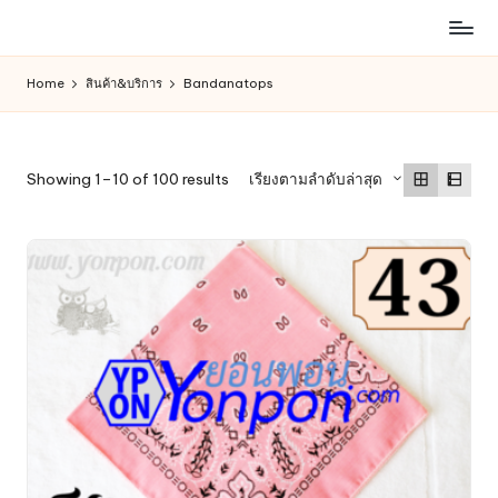
ห้าง
Skip
สรรพ
to
Home
สินค้า&บริการ
Bandanatops
สินค้า
content
ออนไลน์
เพื่อ
คน
Sorted
Showing 1–10 of 100 results
เรียงตามลำดับล่าสุด
รัก
by
การ
latest
ช็อป