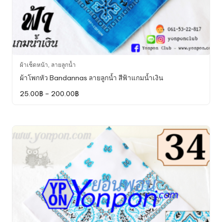
This
ผ้าเช็ดหน้า
,
ลายลูกน้ำ
product
ผ้าโพกหัว Bandannas ลายลูกน้ำ สีฟ้าแกมน้ำเงิน
has
Price
25.00
฿
–
200.00
฿
multiple
range:
variants.
25.00฿
through
The
200.00฿
options
may
be
chosen
on
the
product
page