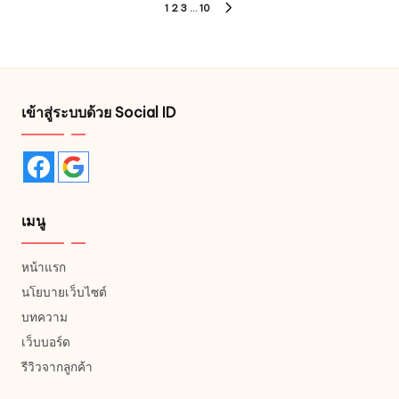
Posts
be
1
2
3
…
10
NEXT
chosen
pagination
PAGE
on
the
product
page
เข้าสู่ระบบด้วย Social ID
เมนู
หน้าแรก
นโยบายเว็บไซต์
บทความ
เว็บบอร์ด
รีวิวจากลูกค้า