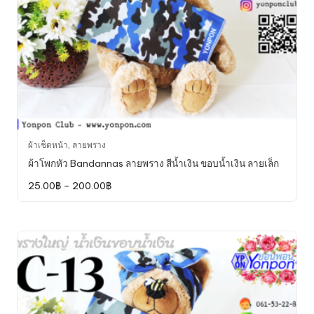
product
page
This
ผ้าเช็ดหน้า
,
ลายพราง
product
ผ้าโพกหัว Bandannas ลายพราง สีน้ำเงิน ขอบน้ำเงิน ลายเล็ก
has
Price
25.00
฿
–
200.00
฿
multiple
range:
variants.
25.00฿
through
The
200.00฿
options
may
be
chosen
on