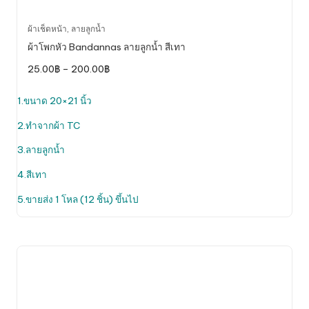
This
ผ้าเช็ดหน้า
,
ลายลูกน้ำ
product
ผ้าโพกหัว Bandannas ลายลูกน้ำ สีเทา
has
Price
25.00
฿
–
200.00
฿
multiple
range:
variants.
25.00฿
through
1.ขนาด 20×21 นิ้ว
The
200.00฿
options
2.ทำจากผ้า TC
may
be
3.ลายลูกน้ำ
chosen
4.สีเทา
on
the
5.ขายส่ง 1 โหล (12 ชิ้น) ขึ้นไป
product
page