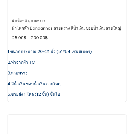
This
ผ้าเช็ดหน้า
,
ลายพราง
product
ผ้าโพกหัว Bandannas ลายพราง สีน้ำเงิน ขอบน้ำเงิน ลายใหญ่
has
Price
25.00
฿
–
200.00
฿
multiple
range:
variants.
25.00฿
through
1.ขนาดประมาณ 20×21 นิ้ว (51*54 เซนติเมตร)
The
200.00฿
options
2.ทำจากผ้า TC
may
be
3.ลายพราง
chosen
4.สีน้ำเงิน ขอบน้ำเงิน ลายใหญ่
on
the
5.ขายส่ง 1 โหล (12 ชิ้น) ขึ้นไป
product
page