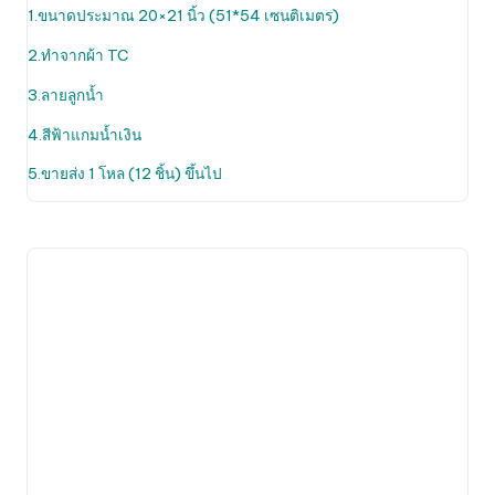
through
1.ขนาดประมาณ 20×21 นิ้ว (51*54 เซนติเมตร)
The
200.00฿
options
2.ทำจากผ้า TC
may
be
3.ลายลูกน้ำ
chosen
4.สีฟ้าแกมน้ำเงิน
on
the
5.ขายส่ง 1 โหล (12 ชิ้น) ขึ้นไป
product
page