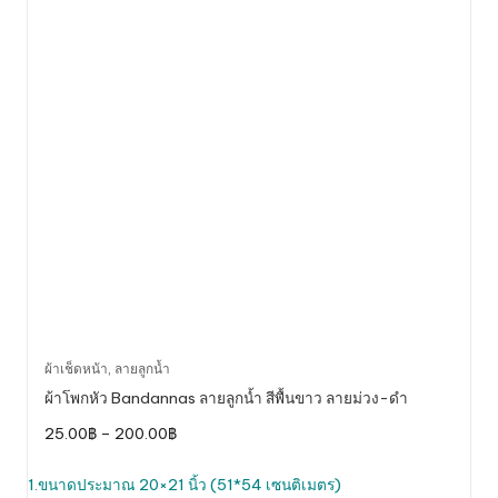
This
ผ้าเช็ดหน้า
,
ลายลูกน้ำ
product
ผ้าโพกหัว Bandannas ลายลูกน้ำ สีพื้นขาว ลายม่วง-ดำ
has
Price
25.00
฿
–
200.00
฿
multiple
range:
variants.
25.00฿
through
1.ขนาดประมาณ 20×21 นิ้ว (51*54 เซนติเมตร)
The
200.00฿