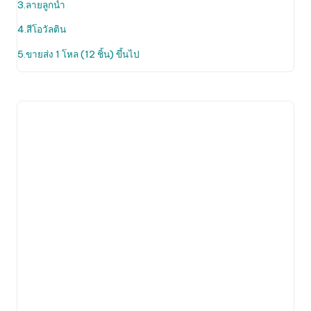
be
3.ลายลูกน้ำ
chosen
4.สีโอวัลติน
on
the
5.ขายส่ง 1 โหล (12 ชิ้น) ขึ้นไป
product
page