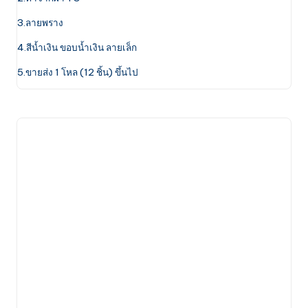
may
be
3.ลายพราง
chosen
4.สีน้ำเงิน ขอบน้ำเงิน ลายเล็ก
on
the
5.ขายส่ง 1 โหล (12 ชิ้น) ขึ้นไป
product
page