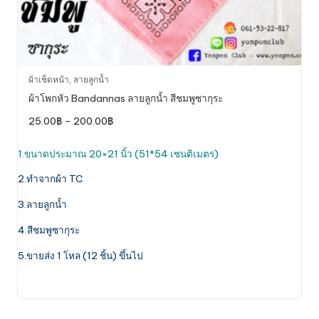
This
ผ้าเช็ดหน้า
,
ลายลูกน้ำ
product
ผ้าโพกหัว Bandannas ลายลูกน้ำ สีชมพูซากุระ
has
Price
25.00
฿
–
200.00
฿
multiple
range:
variants.
25.00฿
through
1.ขนาดประมาณ 20×21 นิ้ว (51*54 เซนติเมตร)
The
200.00฿
options
2.ทำจากผ้า TC
may
be
3.ลายลูกน้ำ
chosen
4.สีชมพูซากุระ
on
the
5.ขายส่ง 1 โหล (12 ชิ้น) ขึ้นไป
product
page