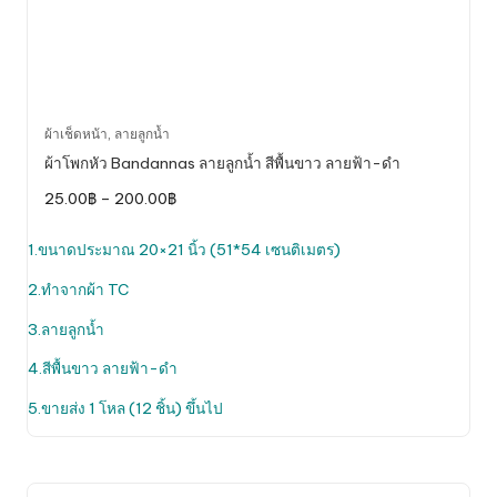
This
ผ้าเช็ดหน้า
,
ลายลูกน้ำ
product
ผ้าโพกหัว Bandannas ลายลูกน้ำ สีพื้นขาว ลายฟ้า-ดำ
has
Price
25.00
฿
–
200.00
฿
multiple
range:
variants.
25.00฿
through
1.ขนาดประมาณ 20×21 นิ้ว (51*54 เซนติเมตร)
The
200.00฿
options
2.ทำจากผ้า TC
may
be
3.ลายลูกน้ำ
chosen
4.สีพื้นขาว ลายฟ้า-ดำ
on
the
5.ขายส่ง 1 โหล (12 ชิ้น) ขึ้นไป
product
page