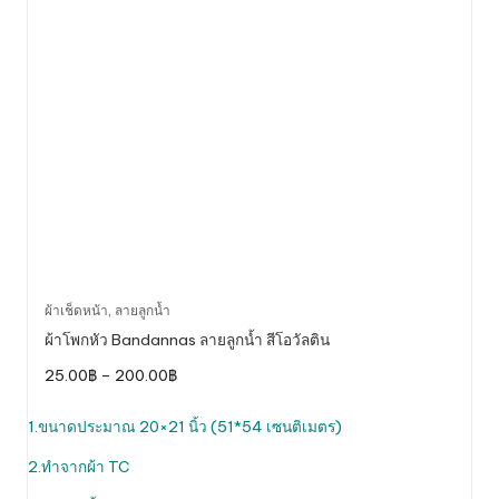
This
ผ้าเช็ดหน้า
,
ลายลูกน้ำ
product
ผ้าโพกหัว Bandannas ลายลูกน้ำ สีโอวัลติน
has
Price
25.00
฿
–
200.00
฿
multiple
range:
variants.
25.00฿
through
1.ขนาดประมาณ 20×21 นิ้ว (51*54 เซนติเมตร)
The
200.00฿
options
2.ทำจากผ้า TC
may