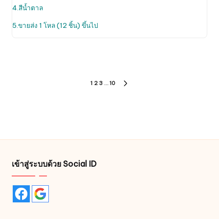
chosen
4.สีน้ำตาล
on
the
5.ขายส่ง 1 โหล (12 ชิ้น) ขึ้นไป
product
page
Posts
1
2
3
…
10
NEXT
pagination
PAGE
เข้าสู่ระบบด้วย Social ID