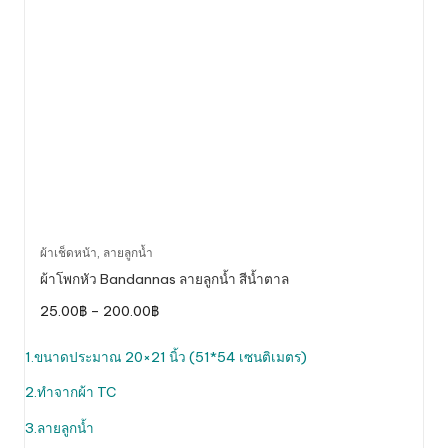
This
ผ้าเช็ดหน้า
,
ลายลูกน้ำ
product
ผ้าโพกหัว Bandannas ลายลูกน้ำ สีน้ำตาล
has
Price
25.00
฿
–
200.00
฿
multiple
range:
variants.
25.00฿
through
1.ขนาดประมาณ 20×21 นิ้ว (51*54 เซนติเมตร)
The
200.00฿
options
2.ทำจากผ้า TC
may
be
3.ลายลูกน้ำ