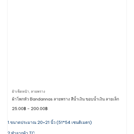
This
ผ้าเช็ดหน้า
,
ลายพราง
product
ผ้าโพกหัว Bandannas ลายพราง สีน้ำเงิน ขอบน้ำเงิน ลายเล็ก
has
Price
25.00
฿
–
200.00
฿
multiple
range:
variants.
25.00฿
through
1.ขนาดประมาณ 20×21 นิ้ว (51*54 เซนติเมตร)
The
200.00฿
options
2.ทำจากผ้า TC