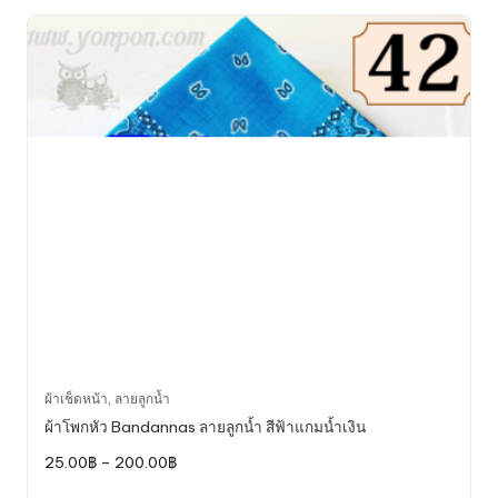
This
ผ้าเช็ดหน้า
,
ลายลูกน้ำ
product
ผ้าโพกหัว Bandannas ลายลูกน้ำ สีฟ้าแกมน้ำเงิน
has
Price
25.00
฿
–
200.00
฿
multiple
range:
variants.
25.00฿