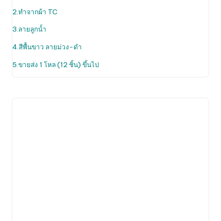
options
2.ทำจากผ้า TC
may
be
3.ลายลูกน้ำ
chosen
4.สีพื้นขาว ลายม่วง-ดำ
on
the
5.ขายส่ง 1 โหล (12 ชิ้น) ขึ้นไป
product
page