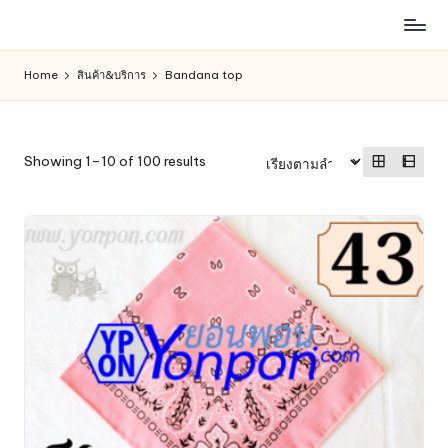
ห้าง
Skip
สรรพ
to
Home
สินค้า&บริการ
Bandana top
สินค้า
content
ออนไลน์
เพื่อ
คน
Sorted
Showing 1–10 of 100 results
รัก
by
การ
latest
ช็อป