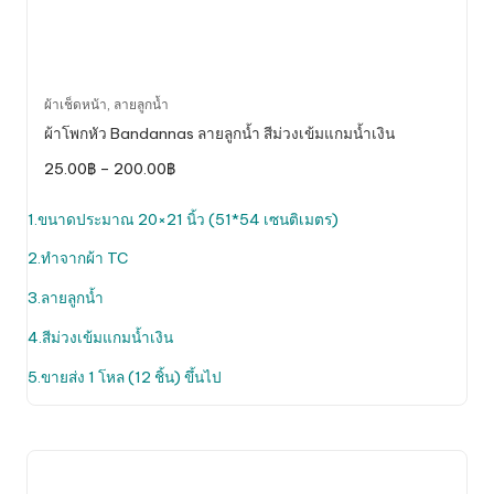
This
ผ้าเช็ดหน้า
,
ลายลูกน้ำ
product
ผ้าโพกหัว Bandannas ลายลูกน้ำ สีม่วงเข้มแกมน้ำเงิน
has
Price
25.00
฿
–
200.00
฿
multiple
range:
variants.
25.00฿
through
1.ขนาดประมาณ 20×21 นิ้ว (51*54 เซนติเมตร)
The
200.00฿
options
2.ทำจากผ้า TC
may
be
3.ลายลูกน้ำ
chosen
4.สีม่วงเข้มแกมน้ำเงิน
on
the
5.ขายส่ง 1 โหล (12 ชิ้น) ขึ้นไป
product
page