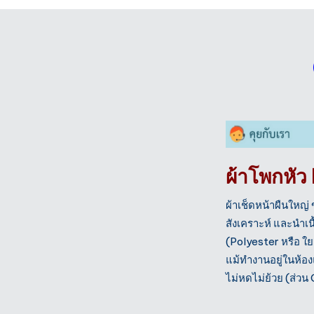
ผ้าโพกหัว
ผ้าเช็ดหน้าผืนใหญ่
สังเคราะห์ และนำเน
(Polyester หรือ ใ
แม้ทำงานอยู่ในห้อ
ไม่หดไม่ย้วย (ส่ว