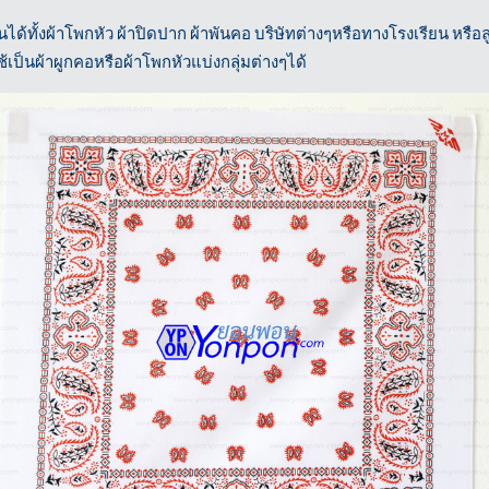
้ทั้งผ้าโพกหัว ผ้าปิดปาก ผ้าพันคอ บริษัทต่างๆหรือทางโรงเรียน หรือลู
เป็นผ้าผูกคอหรือผ้าโพกหัวแบ่งกลุ่มต่างๆได้