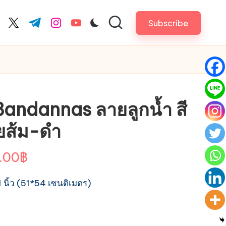
Subscribe
cebook.com
twitter.com
t.me
instagram.com
youtube.com
Bandannas ลายลูกน้ำ สี
ยส้ม-ดำ
Price
.00
฿
range:
ิ้ว (51*54 เซนติเมตร)
25.00฿
through