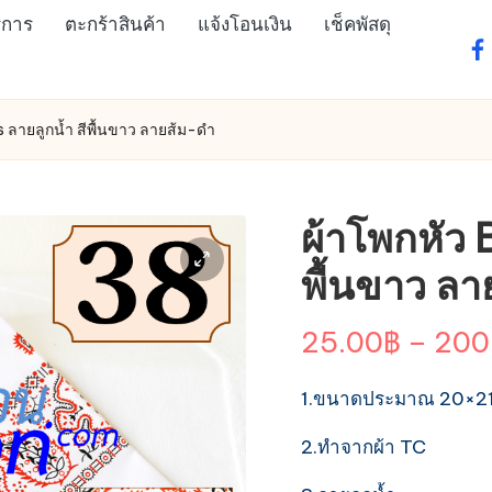
ิการ
ตะกร้าสินค้า
แจ้งโอนเงิน
เช็คพัสดุ
fa
 ลายลูกน้ำ สีพื้นขาว ลายส้ม-ดำ
ผ้าโพกหัว 
พื้นขาว ลา
25.00
฿
–
200
1.ขนาดประมาณ 20×21 น
2.ทำจากผ้า TC