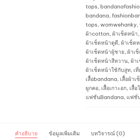
ลูกน้ำ
tops
,
bandanafashio
สี
bandana
,
fashionba
พื้น
tops
,
womwehanky
,
ขาว
ผ้าcotton
,
ผ้าเช็ดหน้า
ลาย
ผ้าเช็ดหน้าดูดี
,
ผ้าเช็ด
ส้ม-
ผ้าเช็ดหน้าผู้ชาย
,
ผ้าเช
ดำ
ผ้าเช็ดหน้าสีหวาน
,
ผ้าเ
ชิ้น
ผ้าเช็ดหน้าใช้กับสูท
,
เที
เสื้อbandana
,
เสื้อผ้าเ
ผูกคอ
,
เสื้อเกาะอก
,
เสื้อ
แฟชั่นBandana
,
แฟชั่
คำอธิบาย
ข้อมูลเพิ่มเติม
บทวิจารณ์ (0)