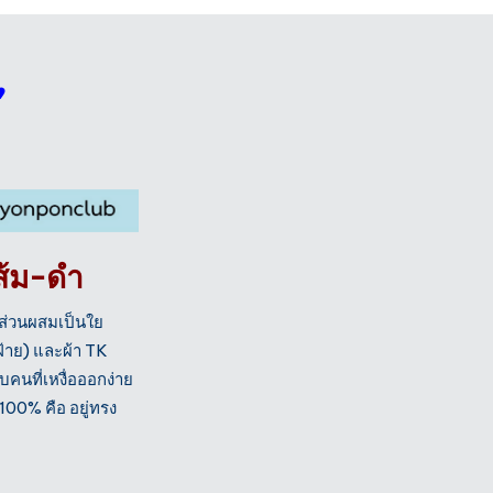
”
ส้ม-ดำ
มีส่วนผสมเป็นใย
ฝ้าย) และผ้า TK
นที่เหงื่อออกง่าย
00% คือ อยู่ทรง