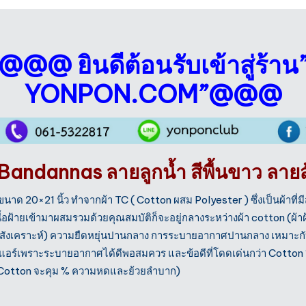
@@@ ยินดีต้อนรับเข้าสู่ร้าน
YONPON.COM”@@@
 Bandannas ลายลูกน้ำ สีพื้นขาว ลาย
 ขนาด 20×21 นิ้ว ทำจากผ้า TC ( Cotton ผสม Polyester ) ซึ่ง
เป็นผ้าที่
ื้อฝ้ายเข้ามาผสมรวมด้วย
คุณสมบัติก็จะอยู่กลางระหว่างผ้า cotton (ผ้า
ยสังเคราะห์) ความยืดหยุ่นปานกลาง การระบายอากาศปานกลาง เหมาะกับค
งแอร์เพราะระบายอากาศได้ดีพอสมควร และข้อดีที่โดดเด่นกว่า Cotton 1
น Cotton จะคุม % ความหดและย้วยลำบาก)