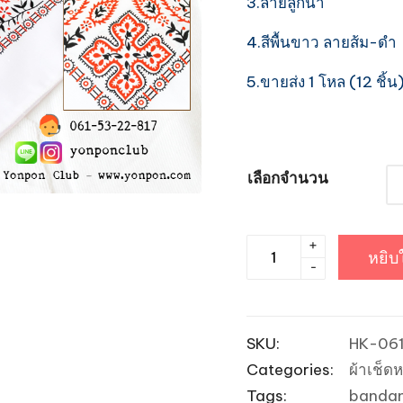
3.ลายลูกน้ำ
4.สีพื้นขาว ลายส้ม-ดำ
5.ขายส่ง 1 โหล (12 ชิ้น)
เลือกจำนวน
+
จำนวน
หยิบ
-
ผ้า
โพก
หัว
SKU:
HK-061
Bandannas
Categories:
ผ้าเช็ดห
ลาย
Tags:
banda