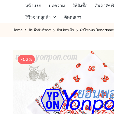
หน้าแรก
บทความ
วิธีสั่งซื้อ
สินค้า&บร
Skip
ห้าง
รีวิวจากลูกค้า
ติดต่อเรา
to
สรรพ
content
Home
สินค้า&บริการ
ผ้าเช็ดหน้า
ผ้าโพกหัว Bandannas
สินค้า
ออนไลน์
เพื่อ
คน
-52%
รัก
การ
ช็อป