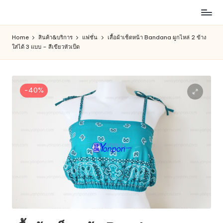
ห้าง
Skip
สรรพ
to
Home
สินค้า&บริการ
แฟชั่น
เสื้อผ้าเช็ดหน้า Bandana ผูกไหล่ 2 ข้าง
สินค้า
content
ใส่ได้ 3 แบบ – สีเขียวหัวเป็ด
ออนไลน์
เพื่อ
คน
รัก
-40%
การ
ช็อป