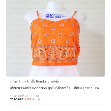
ผูกโบว์ด้านหลัง
,
เสื้อ Bandana
,
แฟชั่น
เสื้อผ้าเช็ดหน้า Bandana ผูกโบว์ด้านหลัง – สีส้มดอกพวงแสด
Original
ราคาปกติ
300.00
฿
price
Current
ราคาพิเศษ
180.00
฿
was:
price
300.00฿.
is:
180.00฿.