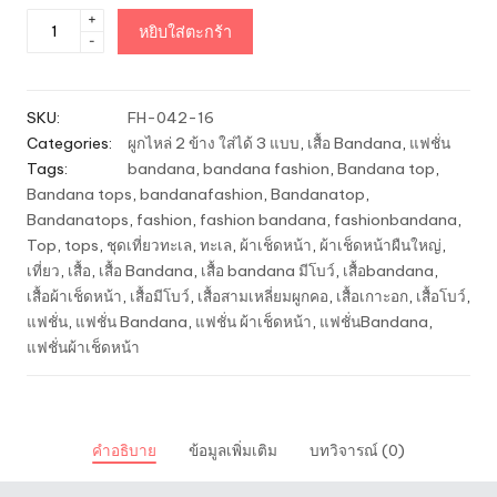
จำนวน
+
หยิบใส่ตะกร้า
-
เสื้อผ้า
เช็ด
หน้า
SKU:
FH-042-16
Bandana
Categories:
ผูกไหล่ 2 ข้าง ใส่ได้ 3 แบบ
,
เสื้อ Bandana
,
แฟชั่น
ผูก
Tags:
bandana
,
bandana fashion
,
Bandana top
,
ไหล่
Bandana tops
,
bandanafashion
,
Bandanatop
,
2
Bandanatops
,
fashion
,
fashion bandana
,
fashionbandana
,
ข้าง
Top
,
tops
,
ชุดเที่ยวทะเล
,
ทะเล
,
ผ้าเช็ดหน้า
,
ผ้าเช็ดหน้าผืนใหญ่
,
ใส่
เที่ยว
,
เสื้อ
,
เสื้อ Bandana
,
เสื้อ bandana มีโบว์
,
เสื้อbandana
,
ได้
เสื้อผ้าเช็ดหน้า
,
เสื้อมีโบว์
,
เสื้อสามเหลี่ยมผูกคอ
,
เสื้อเกาะอก
,
เสื้อโบว์
,
3
แฟชั่น
,
แฟชั่น Bandana
,
แฟชั่น ผ้าเช็ดหน้า
,
แฟชั่นBandana
,
แบบ
แฟชั่นผ้าเช็ดหน้า
-
สี
เขียว
หัว
คำอธิบาย
ข้อมูลเพิ่มเติม
บทวิจารณ์ (0)
เป็ด
ชิ้น