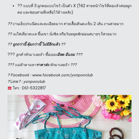
?? แบบที่ 3 ผูกคอแบบไขว้ เป็นตัว X (ใช้2 สายหน้าไขว้ที่คอเเล้วค่อยผูก
คอ เเละซ่อนสายที่เหลือไว้ด้านหลัง)
?
?
งานเย็บประณีตและละเอียดมาก สายเสื้อเดินตะเข็บ 2 เส้น งานสวยมาก
?
?
จะ
ใส่เที่ยวทะเล ขึ้นเขา นั่งชิล หรือวันหยุดพักผ่อนสบายๆ ก็สวยมาก
??
ถูกกว่านี้ คุ้มกว่านี้ ไม่มีอีกแล้ว
??
???
ลูกค้าทักมาเลยจ้า ซื้อเยอะ
มีลด มีแถม
?
?
?
??? แม่ค้าตามหา
ราคาส่ง
ทักมาเลยจ้า
???
? Facebook : www.facebook.com/yonponclub
?
Line
? : yonponclub
โทร : 061-5322817