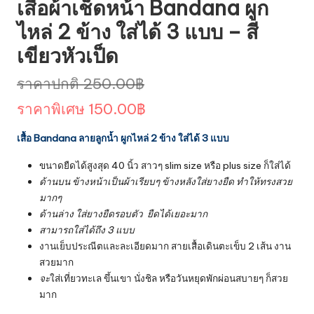
เสื้อผ้าเช็ดหน้า Bandana ผูก
ไหล่ 2 ข้าง ใส่ได้ 3 แบบ – สี
เขียวหัวเป็ด
Original
ราคาปกติ
250.00
฿
price
Current
ราคาพิเศษ
150.00
฿
was:
price
เสื้อ Bandana ลายลูกน้ำ ผูกไหล่ 2 ข้าง ใส่ได้ 3 แบบ
250.00฿.
is:
ขนาดยืดได้สูงสุด 40 นิ้ว สาวๆ slim size หรือ plus size ก็ใส่ได้
150.00฿.
ด้านบน ข้างหน้าเป็นผ้าเรียบๆ ข้างหลังใส่ยางยืด ทำให้ทรงสวย
มากๆ
ด้านล่าง ใส่ยางยืดรอบตัว ยืดได้เยอะมาก
สามารถใส่ได้ถึง 3 แบบ
งานเย็บประณีตและละเอียดมาก สายเสื้อเดินตะเข็บ 2 เส้น งาน
สวยมาก
จะ
ใส่เที่ยวทะเล ขึ้นเขา นั่งชิล หรือวันหยุดพักผ่อนสบายๆ ก็สวย
มาก