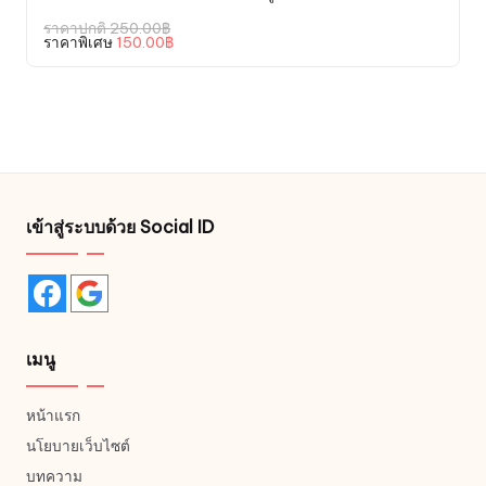
Original
ราคาปกติ
250.00
฿
price
Current
ราคาพิเศษ
150.00
฿
was:
price
250.00฿.
is:
150.00฿.
เข้าสู่ระบบด้วย Social ID
เมนู
หน้าแรก
นโยบายเว็บไซต์
บทความ