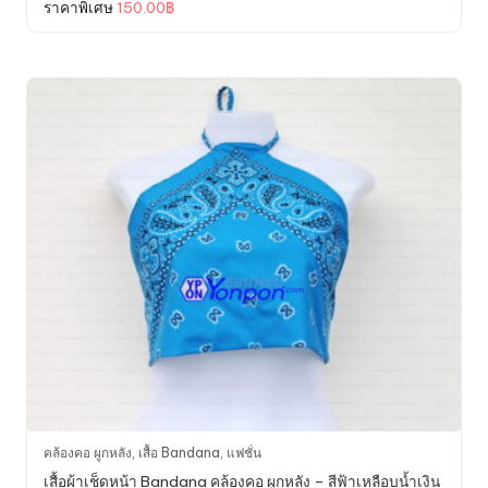
price
Current
ราคาพิเศษ
150.00
฿
was:
price
250.00฿.
is:
150.00฿.
คล้องคอ ผูกหลัง
,
เสื้อ Bandana
,
แฟชั่น
เสื้อผ้าเช็ดหน้า Bandana คล้องคอ ผูกหลัง – สีฟ้าเหลือบน้ำเงิน