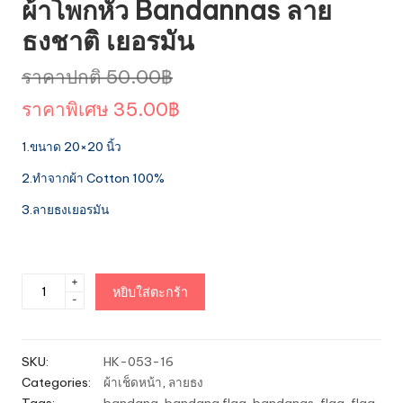
ผ้าโพกหัว Bandannas ลาย
ธงชาติ เยอรมัน
Original
ราคาปกติ
50.00
฿
price
Current
ราคาพิเศษ
35.00
฿
was:
price
1.ขนาด 20×20 นิ้ว
50.00฿.
is:
2.ทำจากผ้า Cotton 100%
35.00฿.
3.ลายธงเยอรมัน
จำนวน
+
หยิบใส่ตะกร้า
-
ผ้า
โพก
หัว
SKU:
HK-053-16
Bandannas
Categories:
ผ้าเช็ดหน้า
,
ลายธง
ลาย
Tags:
bandana
,
bandana flag
,
bandanas
,
flag
,
flag