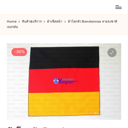
ห้าง
Skip
สรรพ
to
Home
สินค้า&บริการ
ผ้าเช็ดหน้า
ผ้าโพกหัว Bandannas ลายธงชาติ
สินค้า
content
เยอรมัน
ออนไลน์
เพื่อ
คน
รัก
-30%
การ
ช็อป