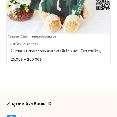
This
ผ้าเช็ดหน้า
,
ลายพราง
product
ผ้าโพกหัว Bandannas ลายพราง สีเขียว ขอบเขียว ลายใหญ่
has
Price
25.00
฿
–
200.00
฿
multiple
range:
variants.
25.00฿
through
The
200.00฿
options
may
be
chosen
on
เข้าสู่ระบบด้วย Social ID
the
product