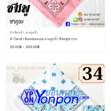
This
ผ้าเช็ดหน้า
,
ลายลูกน้ำ
product
ผ้าโพกหัว Bandannas ลายลูกน้ำ สีชมพูซากุระ
has
Price
25.00
฿
–
200.00
฿
multiple
range:
variants.
25.00฿
through
The
200.00฿
options
may
be
chosen
on
the
product
page