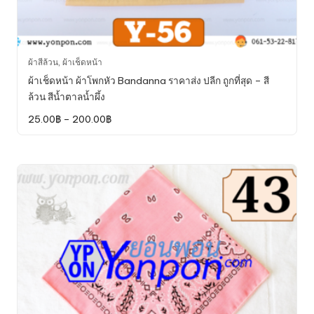
This
ผ้าสีล้วน
,
ผ้าเช็ดหน้า
product
ผ้าเช็ดหน้า ผ้าโพกหัว Bandanna ราคาส่ง ปลีก ถูกที่สุด – สี
has
ล้วน สีน้ำตาลน้ำผึ้ง
multiple
Price
25.00
฿
–
200.00
฿
variants.
range:
The
25.00฿
through
options
200.00฿
may
be
chosen
on
the
product
page