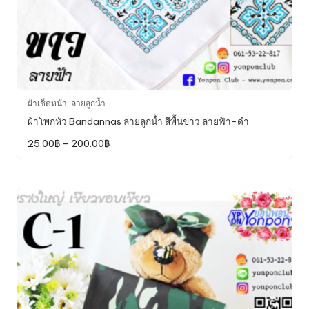
This
ผ้าเช็ดหน้า
,
ลายลูกน้ำ
product
ผ้าโพกหัว Bandannas ลายลูกน้ำ สีพื้นขาว ลายฟ้า-ดำ
has
Price
25.00
฿
–
200.00
฿
multiple
range:
variants.
25.00฿
through
The
200.00฿
options
may
be
chosen
on
the
product
page