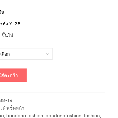
through
ผืน
200.00฿
 รหัส Y-38
 ขึ้นไป
ใส่ตะกร้า
38-19
น
,
ผ้าเช็ดหน้า
na
,
bandana fashion
,
bandanafashion
,
fashion
,