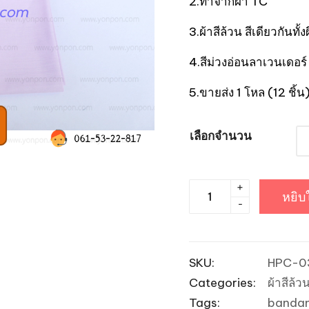
2.ทำจากผ้า TC
3.ผ้าสีล้วน สีเดียวกันทั้ง
4.สีม่วงอ่อนลาเวนเดอร์
5.ขายส่ง 1 โหล (12 ชิ้น)
เลือกจำนวน
+
จำนวน
หยิบ
-
ผ้าเช็ดหน้า
ผ้า
โพก
SKU:
HPC-0
หัว
Categories:
ผ้าสีล้ว
Bandanna
Tags:
banda
ราคา