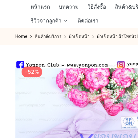
หน้าแรก
บทความ
วิธีสั่งซื้อ
สินค้า&บร
Skip
ห้าง
รีวิวจากลูกค้า
ติดต่อเรา
to
สรรพ
content
Home
สินค้า&บริการ
ผ้าเช็ดหน้า
ผ้าเช็ดหน้า ผ้าโพกหัว
สินค้า
ออนไลน์
เพื่อ
คน
-52%
รัก
การ
ช็อป