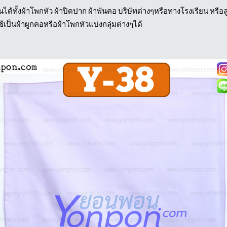
้ทั้งผ้าโพกหัว ผ้าปิดปาก ผ้าพันคอ บริษัทต่างๆหรือทางโรงเรียน หรือลู
เป็นผ้าผูกคอหรือผ้าโพกหัวแบ่งกลุ่มต่างๆได้