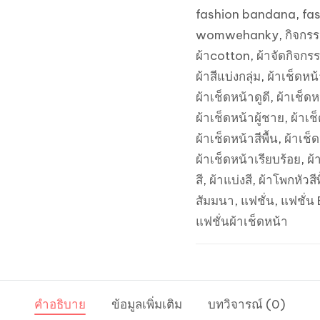
fashion bandana
,
fa
ส่ง
womwehanky
,
กิจกร
ปลีก
ผ้าcotton
,
ผ้าจัดกิจกร
ถูก
ผ้าสีแบ่งกลุ่ม
,
ผ้าเช็ดหน
ที่สุด
ผ้าเช็ดหน้าดูดี
,
ผ้าเช็ด
-
ผ้าเช็ดหน้าผู้ชาย
,
ผ้าเช
สี
ผ้าเช็ดหน้าสีพื้น
,
ผ้าเช็
ล้วน
ผ้าเช็ดหน้าเรียบร้อย
,
ผ้
สี
สี
,
ผ้าแบ่งสี
,
ผ้าโพกหัวสีพ
ม่วง
สัมมนา
,
แฟชั่น
,
แฟชั่น
อ่อน
แฟชั่นผ้าเช็ดหน้า
ลาเวนเดอร์
ชิ้น
คำอธิบาย
ข้อมูลเพิ่มเติม
บทวิจารณ์ (0)