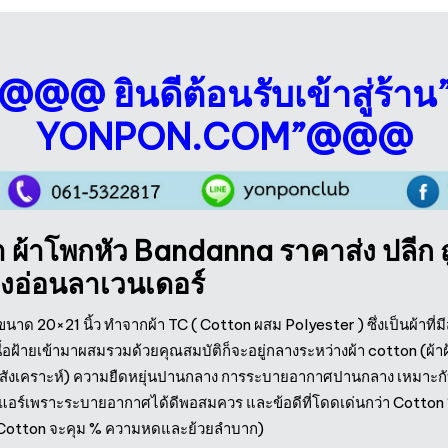
@@@ ยินดีต้อนรับเข้าสู่ร้าน
YONPON.COM”@@@
า ผ้าโพกหัว Bandanna ราคาส่ง ปลีก ถู
่วงอ่อนลาเวนเดอร์
 ขนาด 20×21 นิ้ว ทำจากผ้า TC ( Cotton ผสม Polyester ) ซึ่ง
เป็นผ้าที่
ื้อฝ้ายเข้ามาผสมรวมด้วย
คุณสมบัติก็จะอยู่กลางระหว่างผ้า cotton (ผ้า
ยสังเคราะห์) ความยืดหยุ่นปานกลาง การระบายอากาศปานกลาง เหมาะกับค
งแอร์เพราะระบายอากาศได้ดีพอสมควร และข้อดีที่โดดเด่นกว่า Cotton 1
น Cotton จะคุม % ความหดและย้วยลำบาก)