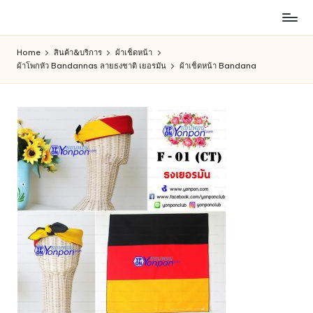
ห้าง
Skip
สรรพ
to
Home
สินค้า&บริการ
ผ้าเช็ดหน้า
สินค้า
content
ผ้าโพกหัว Bandannas ลายธงชาติ เยอรมัน
ผ้าเช็ดหน้า Bandana
ออนไลน์
เพื่อ
คน
รัก
การ
ช็อป