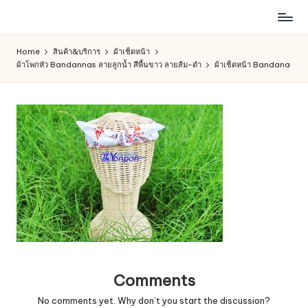
ห้าง
Skip
สรรพ
to
Home
สินค้า&บริการ
ผ้าเช็ดหน้า
สินค้า
content
ผ้าโพกหัว Bandannas ลายลูกน้ำ สีพื้นขาว ลายส้ม-ดำ
ผ้าเช็ดหน้า Bandana
ออนไลน์
เพื่อ
คน
รัก
การ
ช็อป
Comments
No comments yet. Why don’t you start the discussion?