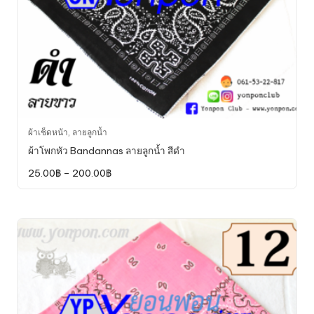
page
This
ผ้าเช็ดหน้า
,
ลายลูกน้ำ
product
ผ้าโพกหัว Bandannas ลายลูกน้ำ สีดำ
has
Price
25.00
฿
–
200.00
฿
multiple
range:
variants.
25.00฿
through
The
200.00฿
options
may
be
chosen
on
the