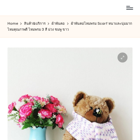
ห้าง
Skip
สรรพ
to
Home
สินค้า&บริการ
ผ้าพันคอ
ผ้าพันคอไหมพรม Scarf หนาและนุ่มมาก
สินค้า
content
ไหมคุณภาพดี ไหมพรม 3 สี ม่วง ชมพู ขาว
ออนไลน์
เพื่อ
คน
รัก
การ
ช็อป