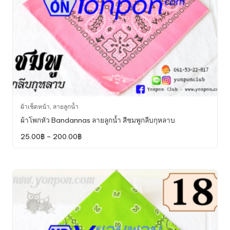
product
page
This
ผ้าเช็ดหน้า
,
ลายลูกน้ำ
product
ผ้าโพกหัว Bandannas ลายลูกน้ำ สีชมพูกลีบกุหลาบ
has
Price
25.00
฿
–
200.00
฿
multiple
range:
variants.
25.00฿
through
The
200.00฿
options
may
be
chosen
on