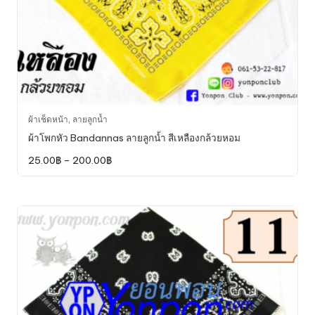
This
ผ้าเช็ดหน้า
,
ลายลูกน้ำ
product
ผ้าโพกหัว Bandannas ลายลูกน้ำ สีเหลืองกล้วยหอม
has
Price
25.00
฿
–
200.00
฿
multiple
range:
variants.
25.00฿
through
The
200.00฿
options
may
be
chosen
on
the
product