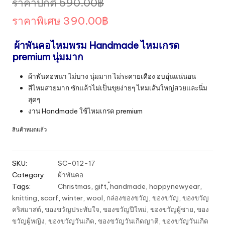
Original
ราคาปกติ
590.00
฿
price
Current
ราคาพิเศษ
390.00
฿
was:
price
ผ้าพันคอไหมพรม Handmade
ไหมเกรด
590.00฿.
is:
premium นุ่มมาก
390.00฿.
ผ้าพันคอหนา ไม่บาง นุ่มมาก ไม่ระคายเคือง อบอุ่นแน่นอน
สีไหมสวยมาก ซักแล้วไม่เป็นขุยง่ายๆ ไหมเส้นใหญ่สวยและนิ่ม
สุดๆ
งาน Handmade ใช้ไหมเกรด premium
สินค้าหมดแล้ว
SKU:
SC-012-17
Category:
ผ้าพันคอ
Tags:
Christmas
,
gift
,
้handmade
,
happynewyear
,
knitting
,
scarf
,
winter
,
wool
,
กล่องของขวัญ
,
ของขวัญ
,
ของขวัญ
คริสมาสต์
,
ของขวัญประทับใจ
,
ของขวัญปีใหม่
,
ของขวัญผู้ชาย
,
ของ
ขวัญผู้หญิง
,
ของขวัญวันเกิด
,
ของขวัญวันเกิดญาติ
,
ของขวัญวันเกิด