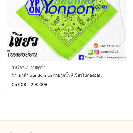
the
product
page
This
ผ้าเช็ดหน้า
,
ลายลูกน้ำ
product
ผ้าโพกหัว Bandannas ลายลูกน้ำ สีเขียวใบตองอ่อน
has
Price
25.00
฿
–
200.00
฿
multiple
range:
variants.
25.00฿
through
The
200.00฿
options
may
be
chosen
on