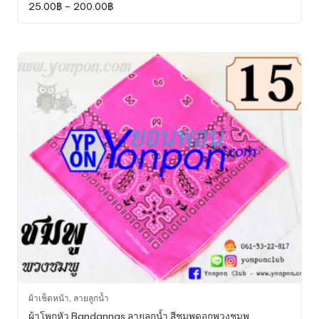
Price
25.00
฿
–
200.00
฿
multiple
range:
variants.
25.00฿
through
The
200.00฿
options
may
be
chosen
on
the
product
page
This
ผ้าเช็ดหน้า
,
ลายลูกน้ำ
product
ผ้าโพกหัว Bandannas ลายลูกน้ำ สีชมพูดอกพวงชมพู