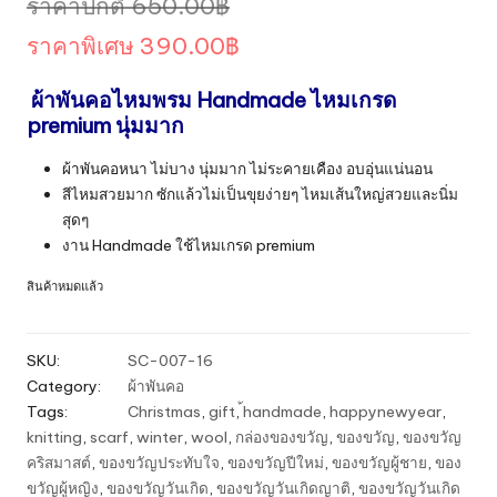
Original
ราคาปกติ
650.00
฿
price
Current
ราคาพิเศษ
390.00
฿
was:
price
ผ้าพันคอไหมพรม Handmade
ไหมเกรด
650.00฿.
is:
premium นุ่มมาก
390.00฿.
ผ้าพันคอหนา ไม่บาง นุ่มมาก ไม่ระคายเคือง อบอุ่นแน่นอน
สีไหมสวยมาก ซักแล้วไม่เป็นขุยง่ายๆ ไหมเส้นใหญ่สวยและนิ่ม
สุดๆ
งาน Handmade ใช้ไหมเกรด premium
สินค้าหมดแล้ว
SKU:
SC-007-16
Category:
ผ้าพันคอ
Tags:
Christmas
,
gift
,
้handmade
,
happynewyear
,
knitting
,
scarf
,
winter
,
wool
,
กล่องของขวัญ
,
ของขวัญ
,
ของขวัญ
คริสมาสต์
,
ของขวัญประทับใจ
,
ของขวัญปีใหม่
,
ของขวัญผู้ชาย
,
ของ
ขวัญผู้หญิง
,
ของขวัญวันเกิด
,
ของขวัญวันเกิดญาติ
,
ของขวัญวันเกิด