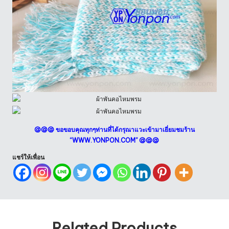
@@@ ขอขอบคุณทุกๆท่านที่ได้กรุณาแวะเข้ามาเยี่ยมชมร้าน
“
WWW.YONPON.COM
” @@@
แชร์ให้เพื่อน
Related Products