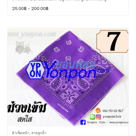
has
Price
25.00
฿
–
200.00
฿
multiple
range:
variants.
25.00฿
through
The
200.00฿
options
may
be
chosen
on
the
product
page
This
ผ้าเช็ดหน้า
,
ลายลูกน้ำ