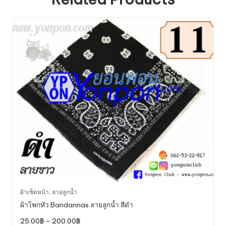
This
ผ้าเช็ดหน้า
,
ลายลูกน้ำ
product
ผ้าโพกหัว Bandannas ลายลูกน้ำ สีดำ
has
Price
25.00
฿
–
200.00
฿
multiple