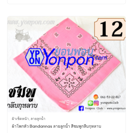
range:
variants.
25.00฿
through
The
200.00฿
options
may
be
chosen
on
the
product
page
This
ผ้าเช็ดหน้า
,
ลายลูกน้ำ
product
ผ้าโพกหัว Bandannas ลายลูกน้ำ สีชมพูกลีบกุหลาบ
has