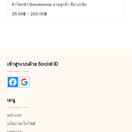
product
ผ้าโพกหัว Bandannas ลายลูกน้ำ สีม่วงเข้ม
has
Price
25.00
฿
–
200.00
฿
multiple
range:
variants.
25.00฿
through
The
200.00฿
options
may
be
chosen
on
เข้าสู่ระบบด้วย Social ID
the
product
page
เมนู
หน้าแรก
นโยบายเว็บไซต์
บทความ