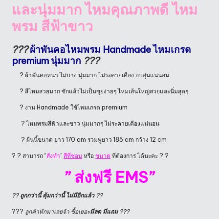
และนุ่มมาก ไหมคุณภาพดี ไหม
พรม สีฟ้าขาว
?
?
?
ผ้าพันคอไหมพรม Handmade
ไหมเกรด
premium นุ่มมาก
?
?
?
? ผ้าพันคอหนา ไม่บาง นุ่มมาก ไม่ระคายเคือง อบอุ่นแน่นอน
? สีไหมสวยมาก ซักแล้วไม่เป็นขุยง่ายๆ ไหมเส้นใหญ่สวยและนิ่มสุดๆ
? งาน Handmade ใช้ไหมเกรด premium
? ไหมพรมสีฟ้าและขาว นุ่มมากๆ ไม่ระคายเคืองแน่นอน
? ผืนนี้ขนาด ยาว 170 cm รวมพู่ยาว 185 cm กว้าง 12 cm
? ? สามารถ “
สั่งทำ
”
สีที่ชอบ
หรือ
ขนาด
ที่ต้องการ ได้นะคะ ? ?
” ส่งฟรี EMS”
??
ถูกกว่านี้ คุ้มกว่านี้ ไม่มีอีกแล้ว
??
???
ลูกค้าทักมาเลยจ้า ซื้อเยอะ
มีลด มีแถม
??
?