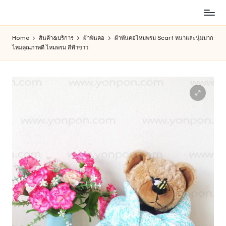
ห้าง
Skip
สรรพ
to
Home
สินค้า&บริการ
ผ้าพันคอ
ผ้าพันคอไหมพรม Scarf หนาและนุ่มมาก
สินค้า
content
ไหมคุณภาพดี ไหมพรม สีฟ้าขาว
ออนไลน์
เพื่อ
คน
รัก
การ
ช็อป