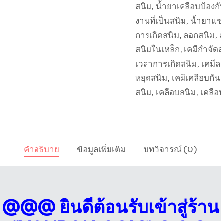
สนิม
,
น้ำยาเคลือบป้องก
ง่าย
งานที่เป็นสนิม
,
น้ำยาแช่
ปลอดภัย
การเกิดสนิม
,
ลอกสนิม
,
ทั้ง
สนิมในเหล็ก
,
เคมีกำจัด
โรงงาน
เวลาการเกิดสนิม
,
เคมี
และ
หยุดสนิม
,
เคมีเคลือบกั
ครัว
สนิม
,
เคลือบสนิม
,
เคลือ
เรือน
ชิ้น
คำอธิบาย
ข้อมูลเพิ่มเติม
บทวิจารณ์ (0)
@@@ ยินดีต้อนรับเข้าสู่ร้าน