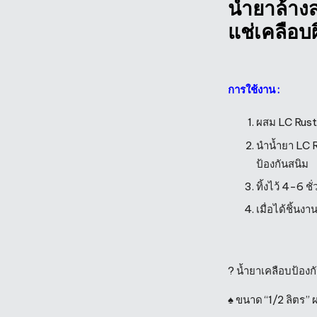
น้ำยาล้าง
แช่เคลือบผ
การใช้งาน :
ผสม LC Rust 
นำน้ำยา LC R
ป้องกันสนิม
ทิ้งไว้ 4-6 ช
เมื่อได้ชิ้นง
? น้ำยาเคลือบป้องก
♠️ ขนาด “1/2 ลิตร”