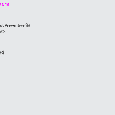
0 บาท
st Preventive ทิ้ง
นึ่ง
ี่