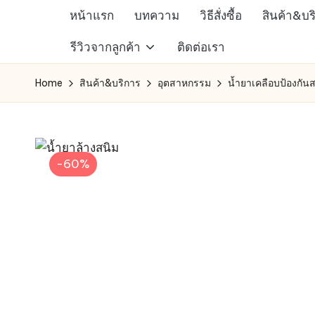
หน้าแรก
บทความ
วิธีสั่งซื้อ
สินค้า&บร
Skip
ห้าง
รีวิวจากลูกค้า
ติดต่อเรา
to
สรรพ
content
Home
สินค้า&บริการ
อุตสาหกรรม
น้ำยาเคลือบป้องกันส
สินค้า
ออนไลน์
เพื่อ
คน
-60%
รัก
การ
ช็อป