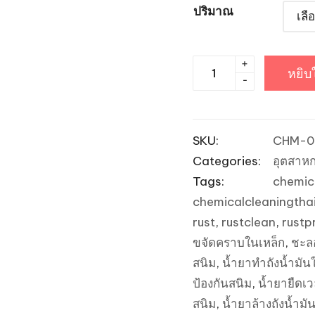
ปริมาณ
+
จำนวน
หยิบ
-
น้ำยา
เคลือบ
ป้องกัน
SKU:
CHM-0
สนิม
Categories:
อุตสาห
อันดับ
Tags:
chemic
1
chemicalcleaningtha
-
rust
,
rustclean
,
rustp
สูตร
ขจัดคราบในเหล็ก
,
ชะล
แช่
สนิม
,
น้ำยาทำถังน้ำมันใ
เข้ม
ป้องกันสนิม
,
น้ำยายืดเ
ข้น
สนิม
,
น้ำยาล้างถังน้ำมั
ใช้