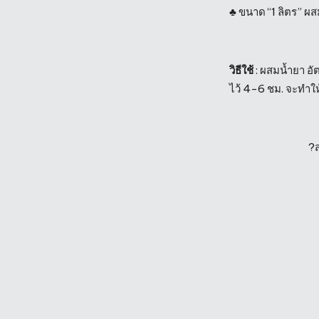
♣️ ขนาด “1 ลิตร” 
วิธีใช้
: ผสมน้ำยา อั
ไว้ 4-6 ชม. จะทำให้
?