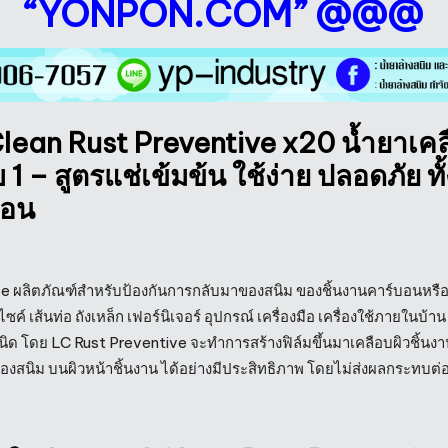
“YONPON.COM” @@@
lean Rust Preventive x20
น้ำยาเคล
บ 1
– สูตรแช่
เข้มข้น ใช้ง่าย ปลอดภัย ท
ือน
 ผลิตภัณฑ์สำหรับป้องกันการกลับมาของสนิม ของชิ้นงานคาร์บอนหรือเหล
์ เส้นท่อ ถังเหล็ก เฟอร์นิเจอร์ อุปกรณ์ เครื่องมือ เครื่องใช้ภายในบ้าน เ
ชนิด โดย LC Rust Preventive จะทำการสร้างฟิล์มขึ้นมาเคลือบผิวชิ้นงาน 
งสนิม บนผิวหน้าชิ้นงาน ได้อย่างมีประสิทธิภาพ โดยไม่ส่งผลกระทบต่อ