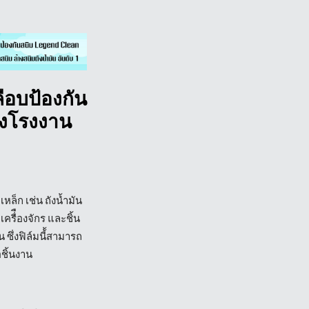
ือบป้องกัน
ั้งโรงงาน
็ก เช่น ถังน้ำมัน
ครื่ืองจักร และชิ้น
ซึ่งฟิล์มนี้้สามารถ
ชิ้นงาน