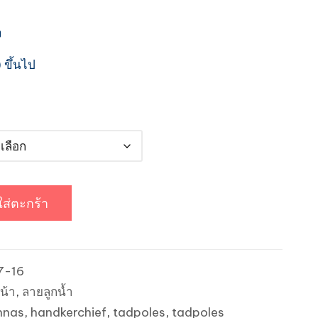
200.00฿
ง
 ขึ้นไป
ใส่ตะกร้า
7-16
น้า
,
ลายลูกน้ำ
nnas
,
handkerchief
,
tadpoles
,
tadpoles