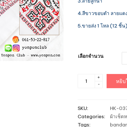
3.ลายลูกน้ำ
4.สีขาวขอบดำ ลายแด
5.ขายส่ง 1 โหล (12 ชิ้น)
เลือกจำนวน
+
จำนวน
หยิบ
-
ผ้า
โพก
หัว
SKU:
HK-03
Bandannas
Categories:
ผ้าเช็ดห
ลาย
Tags:
banda