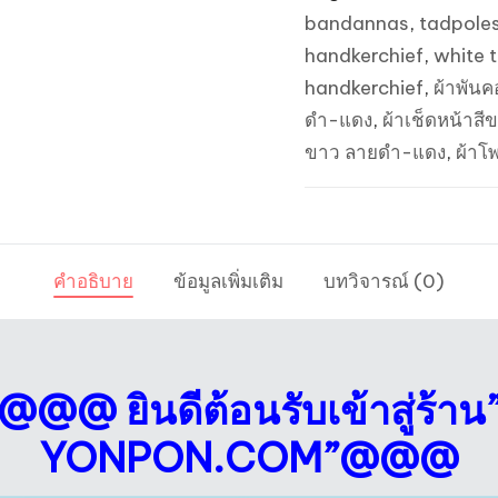
ลูกน้ำ
bandannas
,
tadpoles
สี
handkerchief
,
white 
ขาว
handkerchief
,
ผ้าพันค
ขอบ
ดำ-แดง
,
ผ้าเช็ดหน้าสี
ดำ
ขาว ลายดำ-แดง
,
ผ้าโ
ลาย
แดง
ชิ้น
คำอธิบาย
ข้อมูลเพิ่มเติม
บทวิจารณ์ (0)
@@@ ยินดีต้อนรับเข้าสู่ร้าน
YONPON.COM”@@@