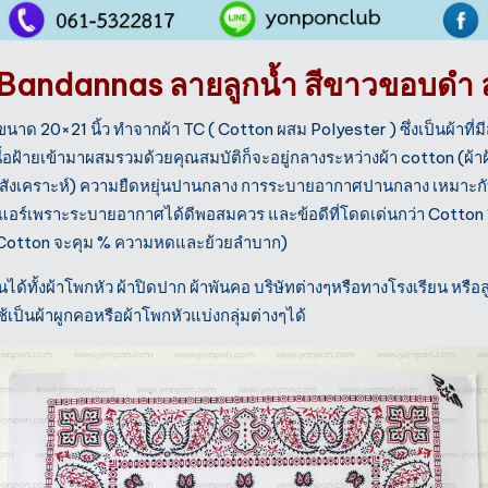
ว Bandannas ลายลูกน้ำ สีขาวขอบดำ
 ขนาด 20×21 นิ้ว ทำจากผ้า TC ( Cotton ผสม Polyester ) ซึ่ง
เป็นผ้าที่
ื้อฝ้ายเข้ามาผสมรวมด้วย
คุณสมบัติก็จะอยู่กลางระหว่างผ้า cotton (ผ้า
ยสังเคราะห์) ความยืดหยุ่นปานกลาง การระบายอากาศปานกลาง เหมาะกับค
งแอร์เพราะระบายอากาศได้ดีพอสมควร และข้อดีที่โดดเด่นกว่า Cotton 1
น Cotton จะคุม % ความหดและย้วยลำบาก)
้ทั้งผ้าโพกหัว ผ้าปิดปาก ผ้าพันคอ บริษัทต่างๆหรือทางโรงเรียน หรือลู
เป็นผ้าผูกคอหรือผ้าโพกหัวแบ่งกลุ่มต่างๆได้