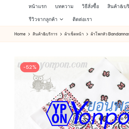
หน้าแรก
บทความ
วิธีสั่งซื้อ
สินค้า&บร
Skip
ห้าง
รีวิวจากลูกค้า
ติดต่อเรา
to
สรรพ
content
Home
สินค้า&บริการ
ผ้าเช็ดหน้า
ผ้าโพกหัว Bandanna
สินค้า
ออนไลน์
เพื่อ
คน
-52%
รัก
การ
ช็อป