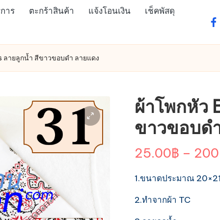
ิการ
ตะกร้าสินค้า
แจ้งโอนเงิน
เช็คพัสดุ
fa
s ลายลูกน้ำ สีขาวขอบดำ ลายแดง
ผ้าโพกหัว 
ขาวขอบดำ
25.00
฿
–
200
1.ขนาดประมาณ 20×21 น
2.ทำจากผ้า TC