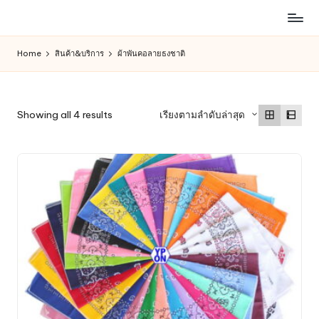
ห้าง
Skip
สรรพ
to
Home
สินค้า&บริการ
ผ้าพันคอลายธงชาติ
สินค้า
content
ออนไลน์
เพื่อ
คน
Sorted
Showing all 4 results
เรียงตามลำดับล่าสุด
รัก
by
การ
latest
ช็อป