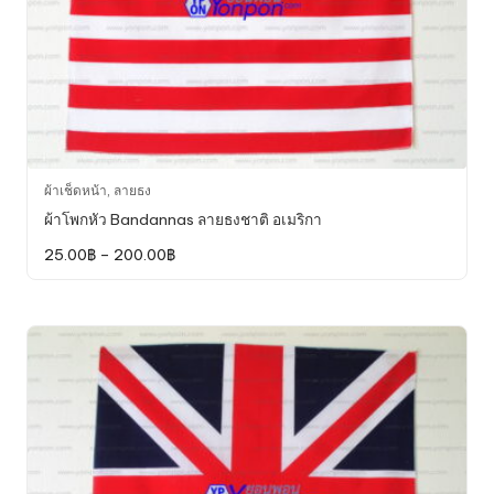
This
ผ้าเช็ดหน้า
,
ลายธง
product
ผ้าโพกหัว Bandannas ลายธงชาติ อเมริกา
has
Price
25.00
฿
–
200.00
฿
multiple
range:
variants.
25.00฿
through
The
200.00฿
options
may
be
chosen
on
the
product