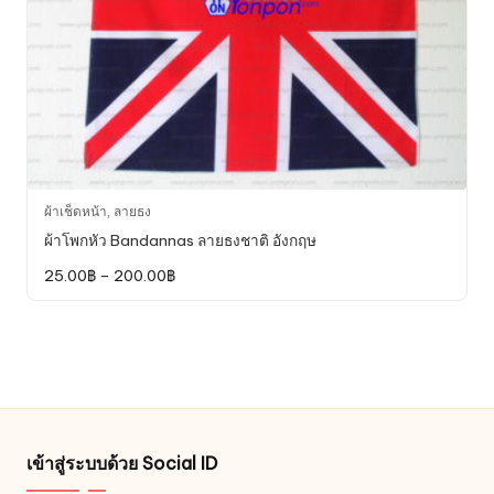
page
This
ผ้าเช็ดหน้า
,
ลายธง
product
ผ้าโพกหัว Bandannas ลายธงชาติ อังกฤษ
has
Price
25.00
฿
–
200.00
฿
multiple
range:
variants.
25.00฿
through
The
200.00฿
options
may
be
chosen
on
เข้าสู่ระบบด้วย Social ID
the