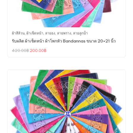
ผ้าสีล้วน
,
ผ้าเช็ดหน้า
,
ลายธง
,
ลายพราง
,
ลายลูกน้ำ
รับผลิต ผ้าเช็ดหน้า ผ้าโพกหัว Bandannas ขนาด 20×21 นิ้ว
Original
Current
420.00
฿
200.00
฿
price
price
was:
is:
420.00฿.
200.00฿.