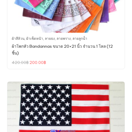
ผ้าสีล้วน
,
ผ้าเช็ดหน้า
,
ลายธง
,
ลายพราง
,
ลายลูกน้ำ
ผ้าโพกหัว Bandannas ขนาด 20×21 นิ้ว จำนวน 1 โหล (12
ชิ้น)
Original
Current
420.00
฿
200.00
฿
price
price
was:
is:
420.00฿.
200.00฿.