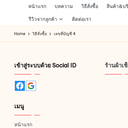
หน้าแรก
บทความ
วิธีสั่งซื้อ
สินค้า&บร
Skip
ห้าง
รีวิวจากลูกค้า
ติดต่อเรา
to
สรรพ
content
Home
วิธีสั่งซื้อ
เลขที่บัญชี 4
สินค้า
ออนไลน์
เพื่อ
คน
เข้าสู่ระบบด้วย Social ID
ร้านผ้าเ
รัก
การ
ช็อป
เมนู
หน้าแรก