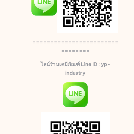
========================
========
ไลน์ร้านเคมีภัณฑ์ Line ID : yp-
industry