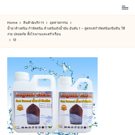
ห้าง
Skip
สรรพ
to
Home
สินค้า&บริการ
อุตสาหกรรม
สินค้า
content
น้ำยาล้างสนิม กำจัดสนิม ล้างสนิมถังน้ำมัน อันดับ 1 – สูตรแช่กำจัดสนิมเข้มข้น ใช้
ออนไลน์
ง่าย ปลอดภัย ทั้งโรงงานและครัวเรือน
เพื่อ
13
คน
รัก
การ
ช็อป