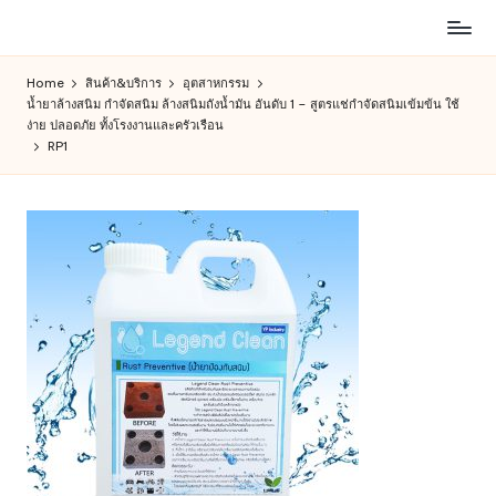
ห้าง
Skip
สรรพ
to
Home
สินค้า&บริการ
อุตสาหกรรม
สินค้า
content
น้ำยาล้างสนิม กำจัดสนิม ล้างสนิมถังน้ำมัน อันดับ 1 – สูตรแช่กำจัดสนิมเข้มข้น ใช้
ออนไลน์
ง่าย ปลอดภัย ทั้งโรงงานและครัวเรือน
เพื่อ
RP1
คน
รัก
การ
ช็อป