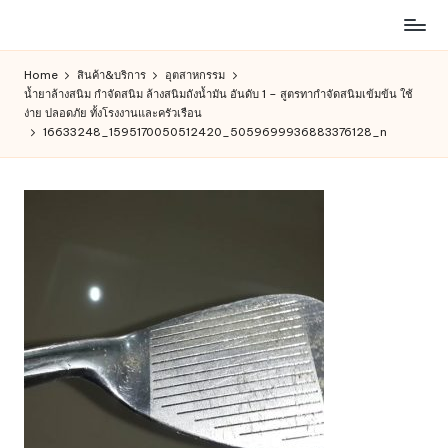
ห้าง
Skip
สรรพ
to
Home
สินค้า&บริการ
อุตสาหกรรม
สินค้า
content
น้ำยาล้างสนิม กำจัดสนิม ล้างสนิมถังน้ำมัน อันดับ 1 – สูตรทากำจัดสนิมเข้มข้น ใช้
ออนไลน์
ง่าย ปลอดภัย ทั้งโรงงานและครัวเรือน
เพื่อ
16633248_1595170050512420_5059699936883376128_n
คน
รัก
การ
ช็อป