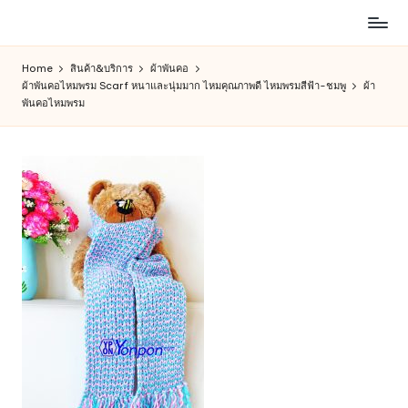
ห้าง
Skip
สรรพ
to
Home
สินค้า&บริการ
ผ้าพันคอ
สินค้า
content
ผ้าพันคอไหมพรม Scarf หนาและนุ่มมาก ไหมคุณภาพดี ไหมพรมสีฟ้า-ชมพู
ผ้า
ออนไลน์
พันคอไหมพรม
เพื่อ
คน
รัก
การ
ช็อป