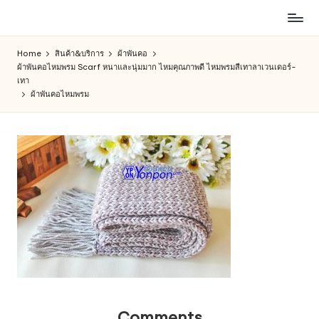
ห้าง
Skip
สรรพ
to
Home
สินค้า&บริการ
ผ้าพันคอ
สินค้า
content
ผ้าพันคอไหมพรม Scarf หนาและนุ่มมาก ไหมคุณภาพดี ไหมพรมสีเทาลาเวนเดอร์-
ออนไลน์
เทา
เพื่อ
ผ้าพันคอไหมพรม
คน
รัก
การ
ช็อป
Comments