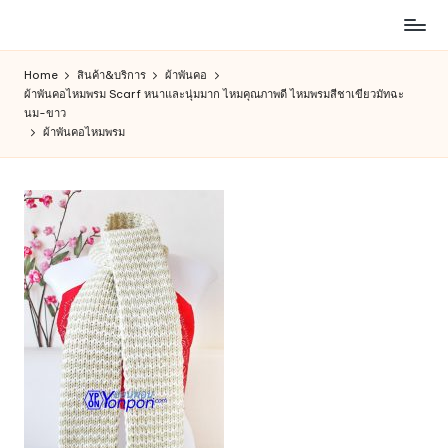
ห้าง
Skip
สรรพ
to
Home
สินค้า&บริการ
ผ้าพันคอ
สินค้า
content
ผ้าพันคอไหมพรม Scarf หนาและนุ่มมาก ไหมคุณภาพดี ไหมพรมสีชาเขียวมัทฉะ
ออนไลน์
นม-ขาว
เพื่อ
ผ้าพันคอไหมพรม
คน
รัก
การ
ช็อป