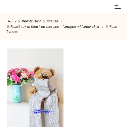
ห้าง
Skip
สรรพ
to
Home
สินค้า&บริการ
ผ้าพันคอ
สินค้า
content
ผ้าพันคอไหมพรม Scarf หนาและนุ่มมาก ไหมคุณภาพดี ไหมพรมสีเทา
ผ้าพันคอ
ออนไลน์
ไหมพรม
เพื่อ
คน
รัก
การ
ช็อป