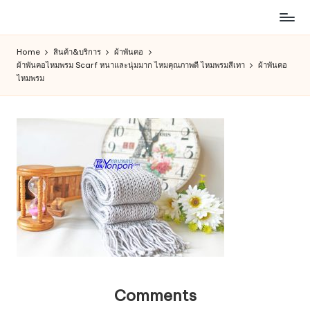
ห้าง
Skip
สรรพ
to
Home
สินค้า&บริการ
ผ้าพันคอ
สินค้า
content
ผ้าพันคอไหมพรม Scarf หนาและนุ่มมาก ไหมคุณภาพดี ไหมพรมสีเทา
ผ้าพันคอ
ออนไลน์
ไหมพรม
เพื่อ
คน
รัก
การ
ช็อป
Comments