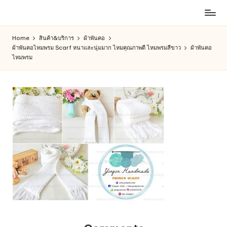
ห้าง
Skip
สรรพ
to
Home
สินค้า&บริการ
ผ้าพันคอ
สินค้า
content
ผ้าพันคอไหมพรม Scarf หนาและนุ่มมาก ไหมคุณภาพดี ไหมพรมสีขาว
ผ้าพันคอ
ออนไลน์
ไหมพรม
เพื่อ
คน
รัก
การ
ช็อป