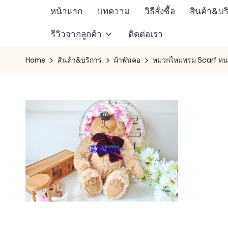
หน้าแรก
บทความ
วิธีสั่งซื้อ
สินค้า&บร
Skip
ห้าง
รีวิวจากลูกค้า
ติดต่อเรา
to
สรรพ
content
Home
สินค้า&บริการ
ผ้าพันคอ
หมวกไหมพรม Scarf หนา
สินค้า
ออนไลน์
เพื่อ
คน
รัก
การ
ช็อป