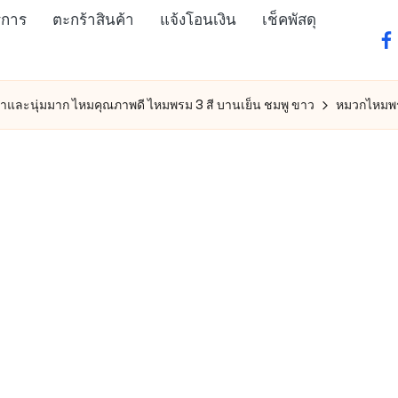
ิการ
ตะกร้าสินค้า
แจ้งโอนเงิน
เช็คพัสดุ
fa
และนุ่มมาก ไหมคุณภาพดี ไหมพรม 3 สี บานเย็น ชมพู ขาว
หมวกไหมพ