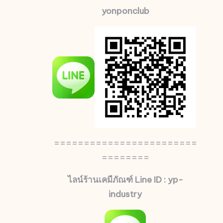
yonponclub
========================
========
ไลน์ร้านเคมีภัณฑ์ Line ID : yp-
industry