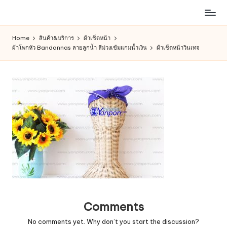
ห้าง
Skip
สรรพ
to
Home
สินค้า&บริการ
ผ้าเช็ดหน้า
สินค้า
content
ผ้าโพกหัว Bandannas ลายลูกน้ำ สีม่วงเข้มแกมน้ำเงิน
ผ้าเช็ดหน้าวินเทจ
ออนไลน์
เพื่อ
คน
รัก
การ
ช็อป
Comments
No comments yet. Why don’t you start the discussion?