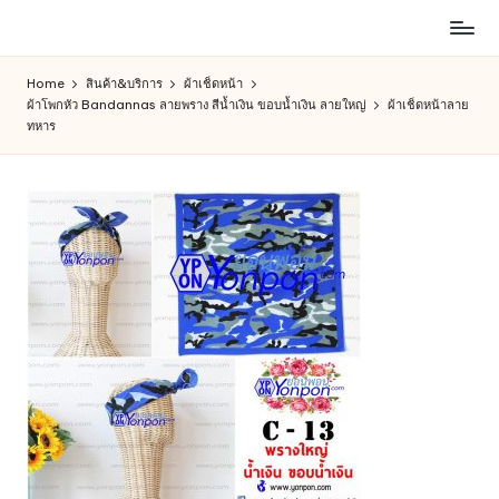
ห้าง
Skip
สรรพ
to
Home
สินค้า&บริการ
ผ้าเช็ดหน้า
สินค้า
content
ผ้าโพกหัว Bandannas ลายพราง สีน้ำเงิน ขอบน้ำเงิน ลายใหญ่
ผ้าเช็ดหน้าลาย
ออนไลน์
ทหาร
เพื่อ
คน
รัก
การ
ช็อป