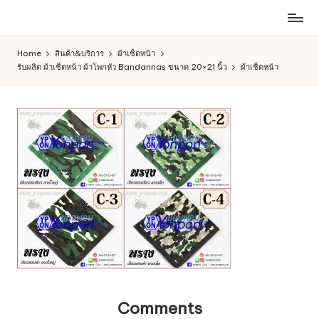
ห้าง
Skip
สรรพ
to
Home
สินค้า&บริการ
ผ้าเช็ดหน้า
สินค้า
content
รับผลิต ผ้าเช็ดหน้า ผ้าโพกหัว Bandannas ขนาด 20×21 นิ้ว
ผ้าเช็ดหน้า
ออนไลน์
เพื่อ
คน
รัก
การ
ช็อป
Comments