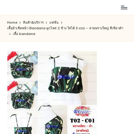
ห้าง
Skip
สรรพ
to
Home
สินค้า&บริการ
แฟชั่น
สินค้า
content
เสื้อผ้าเช็ดหน้า Bandana ผูกไหล่ 2 ข้าง ใส่ได้ 3 แบบ – ลายพรางใหญ่ สีเขียวดำ
ออนไลน์
เสื้อ bandana
เพื่อ
คน
รัก
การ
ช็อป