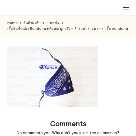
ห้าง
Skip
สรรพ
to
Home
สินค้า&บริการ
แฟชั่น
สินค้า
content
เสื้อผ้าเช็ดหน้า Bandana คล้องคอ ผูกหลัง – สีกรมท่า ลายขาว
เสื้อ bandana
ออนไลน์
เพื่อ
คน
รัก
การ
ช็อป
Comments
No comments yet. Why don’t you start the discussion?