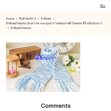
ห้าง
Skip
สรรพ
to
Home
สินค้า&บริการ
ผ้าพันคอ
สินค้า
content
ผ้าพันคอไหมพรม Scarf หนาและนุ่มมาก ไหมคุณภาพดี ไหมพรม สีน้ำเงินอ่อนขาว
ออนไลน์
ผ้าพันคอไหมพรม
เพื่อ
คน
รัก
การ
ช็อป
Comments