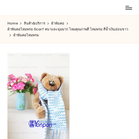
ห้าง
Skip
สรรพ
to
Home
สินค้า&บริการ
ผ้าพันคอ
สินค้า
content
ผ้าพันคอไหมพรม Scarf หนาและนุ่มมาก ไหมคุณภาพดี ไหมพรม สีน้ำเงินอ่อนขาว
ออนไลน์
ผ้าพันคอไหมพรม
เพื่อ
คน
รัก
การ
ช็อป