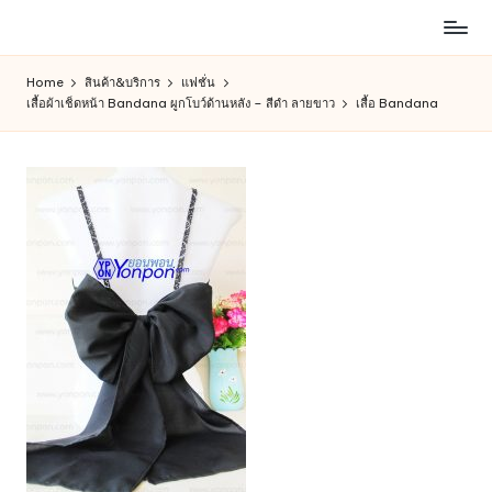
ห้าง
Skip
สรรพ
to
Home
สินค้า&บริการ
แฟชั่น
สินค้า
content
เสื้อผ้าเช็ดหน้า Bandana ผูกโบว์ด้านหลัง – สีดำ ลายขาว
เสื้อ Bandana
ออนไลน์
เพื่อ
คน
รัก
การ
ช็อป