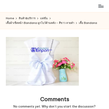
ห้าง
Skip
สรรพ
to
Home
สินค้า&บริการ
แฟชั่น
สินค้า
content
เสื้อผ้าเช็ดหน้า Bandana ผูกโบว์ด้านหลัง – สีขาว ลายดำ
เสื้อ Bandana
ออนไลน์
เพื่อ
คน
รัก
การ
ช็อป
Comments
No comments yet. Why don’t you start the discussion?