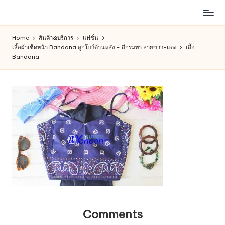
ห้าง
Skip
สรรพ
to
Home
สินค้า&บริการ
แฟชั่น
สินค้า
content
เสื้อผ้าเช็ดหน้า Bandana ผูกโบว์ด้านหลัง – สีกรมท่า ลายขาว-แดง
เสื้อ
ออนไลน์
Bandana
เพื่อ
คน
รัก
การ
ช็อป
Comments