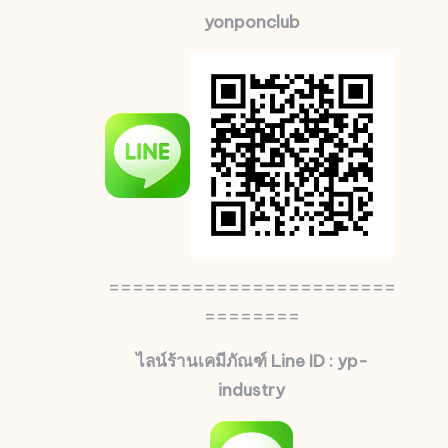
yonponclub
========================
========
ไลน์ร้านเคมีภัณฑ์ Line ID : yp-
industry