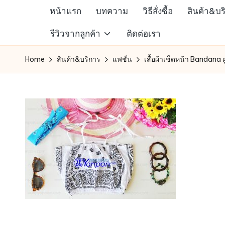
หน้าแรก
บทความ
วิธีสั่งซื้อ
สินค้า&บร
Skip
ห้าง
รีวิวจากลูกค้า
ติดต่อเรา
to
สรรพ
content
Home
สินค้า&บริการ
แฟชั่น
เสื้อผ้าเช็ดหน้า Bandana 
สินค้า
ออนไลน์
เพื่อ
คน
รัก
การ
ช็อป