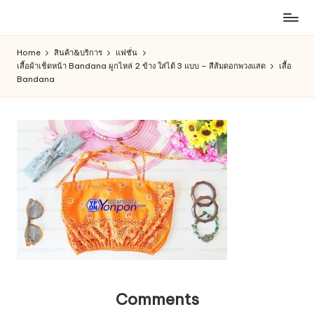
ห้าง
Skip
สรรพ
to
Home
สินค้า&บริการ
แฟชั่น
สินค้า
content
เสื้อผ้าเช็ดหน้า Bandana ผูกไหล่ 2 ข้าง ใส่ได้ 3 แบบ – สีส้มดอกพวงแสด
เสื้อ
ออนไลน์
Bandana
เพื่อ
คน
รัก
การ
ช็อป
Comments