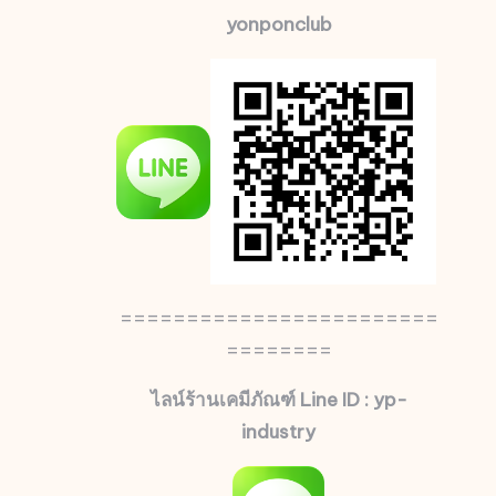
yonponclub
========================
========
ไลน์ร้านเคมีภัณฑ์ Line ID : yp-
industry