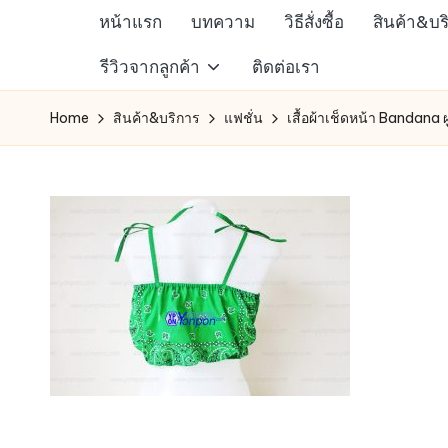
หน้าแรก
บทความ
วิธีสั่งซื้อ
สินค้า&บร
Skip
ห้าง
รีวิวจากลูกค้า
ติดต่อเรา
to
สรรพ
content
Home
สินค้า&บริการ
แฟชั่น
เสื้อผ้าเช็ดหน้า Bandana ผ
สินค้า
ออนไลน์
เพื่อ
คน
รัก
การ
ช็อป