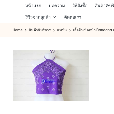
หน้าแรก
บทความ
วิธีสั่งซื้อ
สินค้า&บร
Skip
ห้าง
รีวิวจากลูกค้า
ติดต่อเรา
to
สรรพ
content
Home
สินค้า&บริการ
แฟชั่น
เสื้อผ้าเช็ดหน้า Bandana 
สินค้า
ออนไลน์
เพื่อ
คน
รัก
การ
ช็อป