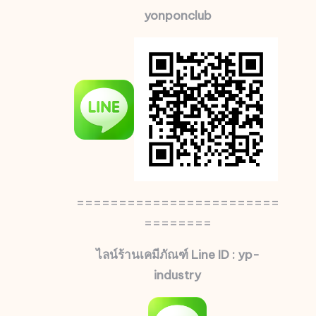
yonponclub
========================
========
ไลน์ร้านเคมีภัณฑ์ Line ID : yp-
industry