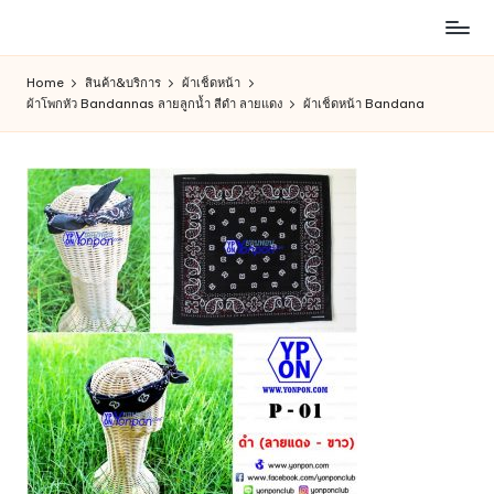
ห้าง
Skip
สรรพ
to
Home
สินค้า&บริการ
ผ้าเช็ดหน้า
สินค้า
content
ผ้าโพกหัว Bandannas ลายลูกน้ำ สีดำ ลายแดง
ผ้าเช็ดหน้า Bandana
ออนไลน์
เพื่อ
คน
รัก
การ
ช็อป