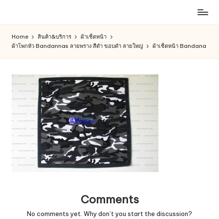
ห้าง
Skip
สรรพ
to
Home
สินค้า&บริการ
ผ้าเช็ดหน้า
สินค้า
content
ผ้าโพกหัว Bandannas ลายพราง สีดำ ขอบดำ ลายใหญ่
ผ้าเช็ดหน้า Bandana
ออนไลน์
เพื่อ
คน
รัก
การ
ช็อป
Comments
No comments yet. Why don’t you start the discussion?