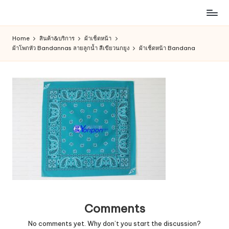
ห้าง
Skip
สรรพ
to
Home
สินค้า&บริการ
ผ้าเช็ดหน้า
สินค้า
content
ผ้าโพกหัว Bandannas ลายลูกน้ำ สีเขียวนกยูง
ผ้าเช็ดหน้า Bandana
ออนไลน์
เพื่อ
คน
รัก
การ
ช็อป
Comments
No comments yet. Why don’t you start the discussion?