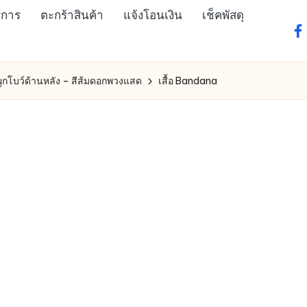
ิการ
ตะกร้าสินค้า
แจ้งโอนเงิน
เช็คพัสดุ
fa
 ผูกโบว์ด้านหลัง – สีส้มดอกพวงแสด
เสื้อ Bandana