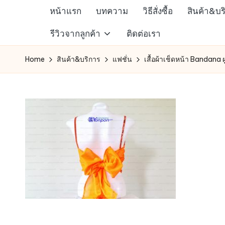
หน้าแรก
บทความ
วิธีสั่งซื้อ
สินค้า&บร
Skip
ห้าง
รีวิวจากลูกค้า
ติดต่อเรา
to
สรรพ
content
Home
สินค้า&บริการ
แฟชั่น
เสื้อผ้าเช็ดหน้า Bandana
สินค้า
ออนไลน์
เพื่อ
คน
รัก
การ
ช็อป