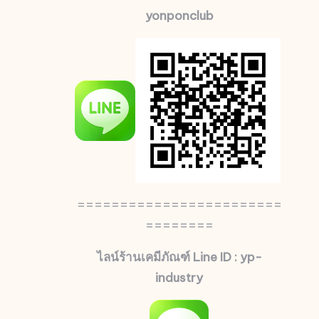
yonponclub
========================
========
ไลน์ร้านเคมีภัณฑ์ Line ID : yp-
industry