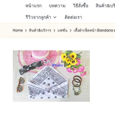
หน้าแรก
บทความ
วิธีสั่งซื้อ
สินค้า&บร
Skip
ห้าง
รีวิวจากลูกค้า
ติดต่อเรา
to
สรรพ
content
Home
สินค้า&บริการ
แฟชั่น
เสื้อผ้าเช็ดหน้า Bandana 
สินค้า
ออนไลน์
เพื่อ
คน
รัก
การ
ช็อป