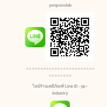
yonponclub
========================
========
ไลน์ร้านเคมีภัณฑ์ Line ID : yp-
industry