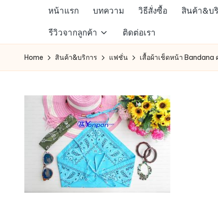
หน้าแรก
บทความ
วิธีสั่งซื้อ
สินค้า&บร
Skip
ห้าง
รีวิวจากลูกค้า
ติดต่อเรา
to
สรรพ
content
Home
สินค้า&บริการ
แฟชั่น
เสื้อผ้าเช็ดหน้า Bandana ค
สินค้า
ออนไลน์
เพื่อ
คน
รัก
การ
ช็อป