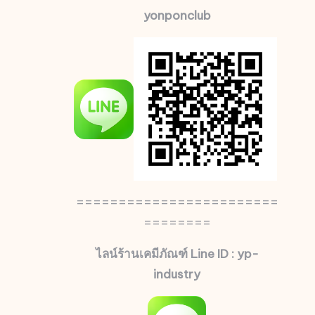
yonponclub
========================
========
ไลน์ร้านเคมีภัณฑ์ Line ID : yp-
industry