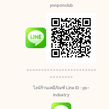
yonponclub
========================
========
ไลน์ร้านเคมีภัณฑ์ Line ID : yp-
industry