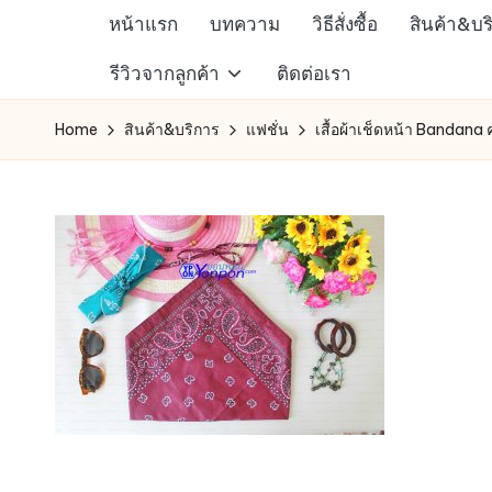
หน้าแรก
บทความ
วิธีสั่งซื้อ
สินค้า&บร
Skip
ห้าง
รีวิวจากลูกค้า
ติดต่อเรา
to
สรรพ
content
Home
สินค้า&บริการ
แฟชั่น
เสื้อผ้าเช็ดหน้า Bandana 
สินค้า
ออนไลน์
เพื่อ
คน
รัก
การ
ช็อป