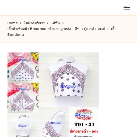
ห้าง
Skip
สรรพ
to
Home
สินค้า&บริการ
แฟชั่น
สินค้า
content
เสื้อผ้าเช็ดหน้า Bandana คล้องคอ ผูกหลัง – สีขาว (ลายดำ-แดง)
เสื้อ
ออนไลน์
Bandana
เพื่อ
คน
รัก
การ
ช็อป