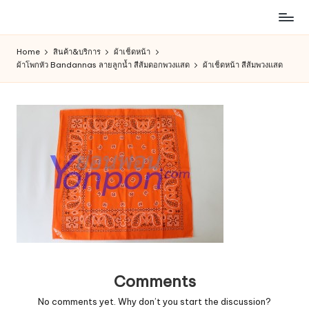
ห้าง
Skip
สรรพ
to
Home
สินค้า&บริการ
ผ้าเช็ดหน้า
สินค้า
content
ผ้าโพกหัว Bandannas ลายลูกน้ำ สีส้มดอกพวงแสด
ผ้าเช็ดหน้า สีส้มพวงแสด
ออนไลน์
เพื่อ
คน
รัก
การ
ช็อป
Comments
No comments yet. Why don’t you start the discussion?